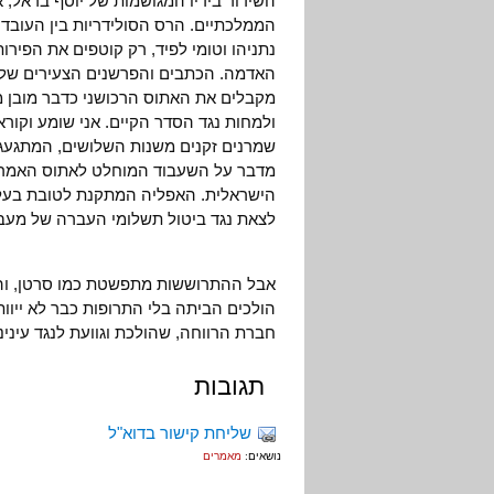
השידור בידיו המגושמות של יוסף בראל, א
הממלכתיים. הרס הסולידריות בין העובדים 
נתניהו וטומי לפיד, רק קוטפים את הפירו
האדמה. הכתבים והפרשנים הצעירים של ימ
מקבלים את האתוס הרכושני כדבר מובן מ
ולמחות נגד הסדר הקיים. אני שומע וקורא
שמרנים זקנים משנות השלושים, המתגעגע
מדבר על השעבוד המוחלט לאתוס האמריק
הישראלית. האפליה המתקנת לטובת בעלי ה
לצאת נגד ביטול תשלומי העברה של מעביד
אבל ההתרוששות מתפשטת כמו סרטן, וה
הולכים הביתה בלי התרופות כבר לא ייוות
חברת הרווחה, שהולכת וגוועת לנגד עינינו
תגובות
שליחת קישור בדוא"ל
נושאים:
מאמרים