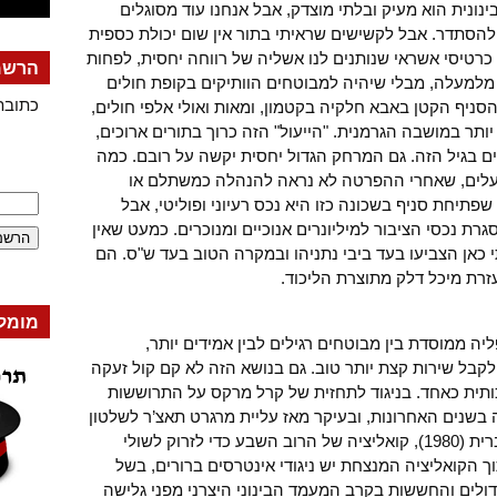
נית הוא מעיק ובלתי מוצדק, אבל אנחנו עוד מסוגלים
להסתדר. אבל לקשישים שראיתי בתור אין שום יכולת כספית
 כרטיסי אשראי שנותנים לנו אשליה של רווחה יחסית, לפחות
הרשמה
 מלמעלה, מבלי שיהיה למבוטחים הוותיקים בקופת חולים
כתובת
ניף הקטן באבא חלקיה בקטמון, ומאות ואולי אלפי חולים,
יותר במושבה הגרמנית. "הייעול" הזה כרוך בתורים ארוכים,
ים בגיל הזה. גם המרחק הגדול יחסית יקשה על רובם. כמה
עלים, שאחרי ההפרטה לא נראה להנהלה כמשתלם או
תיחת סניף בשכונה כזו היא נכס רעיוני ופוליטי, אבל
ת נכסי הציבור למיליונרים אנוכיים ומנוכרים. כמעט שאין
 כאן הצביעו בעד ביבי נתניהו ובמקרה הטוב בעד ש"ס. הם
זרת מיכל דלק מתוצרת הליכוד.
מומל
יה ממוסדת בין מבוטחים רגילים לבין אמידים יותר,
קבל שירות קצת יותר טוב. גם בנושא הזה לא קם קול זעקה
ותית כאחד. בניגוד לתחזית של קרל מרקס על התרוששות
בשנים האחרונות, ובעיקר מאז עליית מרגרט תאצ’ר לשלטון
בבריטניה (1979) ורונלד רייגן בארצות הברית (1980), קואליציה של הרוב השבע כדי לזרוק לשולי
 הקואליציה המנצחת יש ניגודי אינטרסים ברורים, בשל
לים והחששות בקרב המעמד הבינוני היצרני מפני גלישה