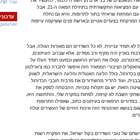
של
את המאמצים של בני אדם מן השורה ללמוד, להעשיר את
שכר
הידע שלהם ולשפר את יכולתם להתמודד עם המציאות התקשורתית בתחילת המאה ה-21. אבל
ם המחזות שראיתי בתור לתרופות, והיא גם נחלת
עדכוני
 המרקחת בצעדים אטיים ובארשת פנים ששיקפה עייפות
gadaSite
ל לא תמיד עניינית. לא כל השדרים הם מאורות הגולה, אבל
בות בארץ היה מקיף ורב ממדים. אלא שברוב העיתונים,
ינטרנט, קטלו את הערוץ הראשון וכמעט תמיד העלו על
שהאקלים הציבורי הממאיר הזה איפשר לחברה כמו צ’ארלטון
 בכדורגל, כולל הליגה האנגלית והליגה הישראלית, לשווק
נית, ועוד להדיר מהשידורים את מרבית חובבי הכדורגל
השיטה הזאת, יש גם תקלות טכניות. ההבטחה לספק את
חקי השבת לא קוימה, לפחות במקרה שלי, והתחושה היא,
 במדורים הרפואיים בעיתונים כתוב, שאפילו התרופות
שגם בנושא האינטימי הזה איכות החיים של העשירים עולה
ים.
רישתם של טובי השדרים בקול ישראל, את הפקרת רשות