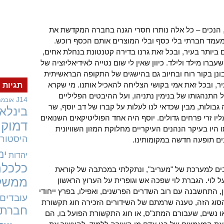
 הנכים – כל אלה נותרו חסרי הגנה בחברה המקדשת את
מעמד חברתי בלי כסף ובלי המוצרים אותם הכסף רוכש.
ביותר בעיר, ובכל זאת גרנו בדירה קטנטונת בנחלת אחים,
ברו מילד ולילד. כיוון שאין לי שום נטייה לאידיאליזציה של
תבונן בקור רוח ובחיוב גם בהישגים של התקופה הבראשיתית
ר, ובכל זאת אמי בקושי הצליחה להאכיל אותנו. מי שקרא
תגיות
תנהגותו של בנימין נתניהו, ועל ההיבטים הפליליים
J14
אובמה
 גבולות, מבין שכדאי לנו לעלות על קברו של דב יוסף, שר
בינלאו
יו זרי פרחים גדולים. יוסף היה אחד הפוליטיקאים השנואים
דמוקר
היו בעיקר הנהנים העיקריים מחלוקת המזון השוויונית
היסטורי
ים תופעה חדשה במקומותינו.
ימ
יהדות
כלכלה
ים למערכת של "מעריב", ונתקלתי במכתבה של קוראת
ממשל
לוי. הגברת לוי שפכה אש וגופרית על הערוץ הראשון
ון, התחשבנה עם רוב השדרים הפרשנים, ואפילו, בפרץ ייחודי
עובדים
סוג הזה, טענה שרמתם של השידורים הזכירה חוג תקשורת
חברתי
ו נשים, שעבורם המתנ"ס, או חוג התקשורת הפועל בו, הם