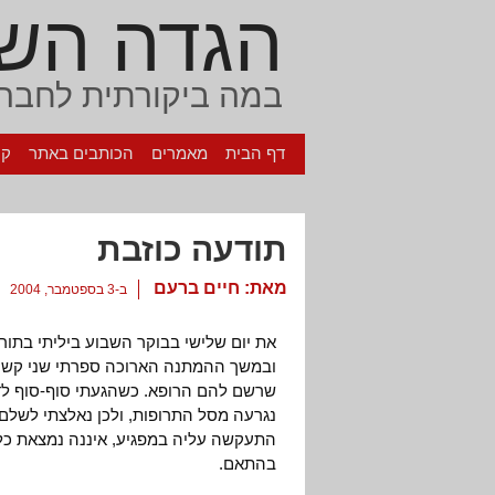
הגדה הש
במה ביקורתית לחברה
דף הבית
מאמרים
הכותבים באתר
קי
תודעה כוזבת
מאת:
חיים ברעם
ב-3 בספטמבר, 2004
את יום שלישי בבוקר השבוע ביליתי בתור
ובמשך ההמתנה הארוכה ספרתי שני קשישי
שרשם להם הרופא. כשהגעתי סוף-סוף ל
נגרעה מסל התרופות, ולכן נאלצתי לשלם
התעקשה עליה במפגיע, איננה נמצאת כל
בהתאם.