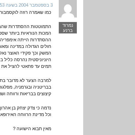
3 בספטמבר 2004 בשעה 14:53
כמו שאמרה רוזה לוקסמבורג 
נמרוד
התמוטטות ההסתדרות שהביאו
ברנע
המכות הנוראיות ביותר שספ
ההסתדרות הייתה אימפריה, ה
חולים הגדולה במדינה ומאות
המשק וכך פקידי האוצר נאלצ
היוניוניסטית נהרסה כליל בי
תמים עד פתאטי להציל את ה
למרבה הצער לא מדובר בתופ
בבריטניה ובגרמניה, מפלגו
קיצוצים בבריאות ורווחה ו
נדמה כי צדק יצחק בן אהרון 
וכל מדינת הרווחה האירופאי
מאין תבוא הישועה ?