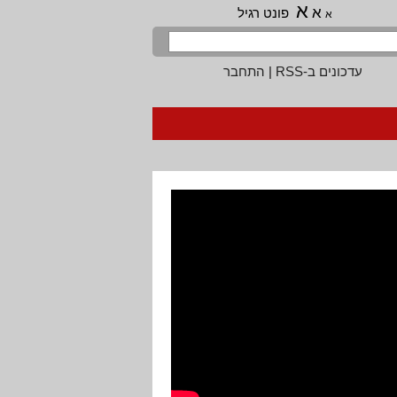
א
א
פונט רגיל
א
עדכונים ב-RSS
|
התחבר