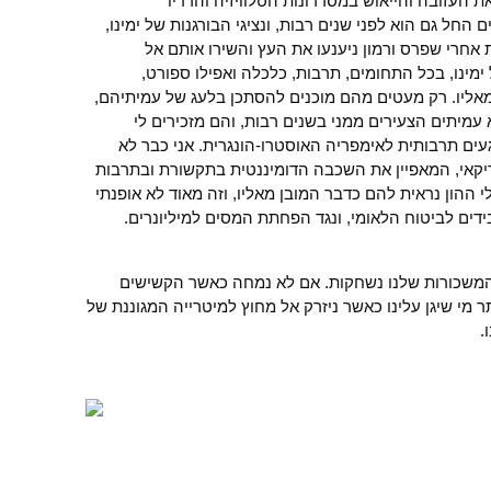
ת העזובה והייאוש במסדרונות הטלוויזיה והרדיו
החל גם הוא לפני שנים רבות, ונציגי הבורגנות של ימינו,
ת אחרי שפרס ורמון ניענעו את העץ והשירו אותם אל
ינו, בכל התחומים, תרבות, כלכלה ואפילו ספורט,
אליו. רק מעטים מהם מוכנים להסתכן בלעג של עמיתיהם,
 עמיתים הצעירים ממני בשנים רבות, והם מזכירים לי
ים תרבותית לאימפריה האוסטרו-הונגרית. אני כבר לא
אי, המאפיין את השכבה הדומיננטית בתקשורת ובתרבות
הון נראית להם כדבר המובן מאליו, וזה מאוד לא אופנתי
ים לביטוח הלאומי, ונגד הפחתת המסים למיליונרים.
משכורות שלנו נשחקות. אם לא נמחה כאשר הקשישים
ר מי שיגן עלינו כאשר ניזרק אל מחוץ למיטרייה המגוננת של
.