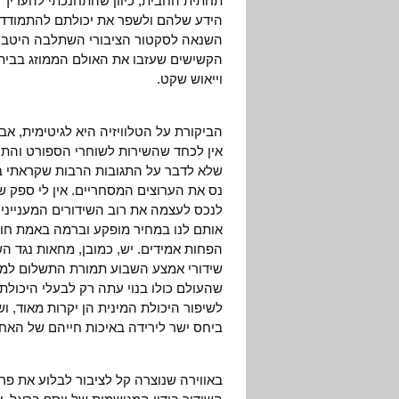
תחתית החבית, כיוון שהתחנכתי להעריך 
השנאה לסקטור הציבורי השתלבה היטב ע
הקשישים שעזבו את האולם הממוזג בבית
וייאוש שקט.
הביקורת על הטלוויזיה היא לגיטימית, אב
אין לכחד שהשירות לשוחרי הספורט והתר
שלא לדבר על התגובות הרבות שקראתי בא
נס את הערוצים המסחריים. אין לי ספק 
לנכס לעצמה את רוב השידורים המעניינים
אותם לנו במחיר מופקע וברמה באמת חובב
הפחות אמידים. יש, כמובן, מחאות נגד 
שידורי אמצע השבוע תמורת התשלום למש
שהעולם כולו בנוי עתה רק לבעלי היכולת.
לשיפור היכולת המינית הן יקרות מאוד, ו
ביחס ישר לירידה באיכות חייהם של האחר
באווירה שנוצרה קל לציבור לבלוע את פ