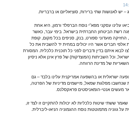
– יש לאנושות שתי ברירות, סוציאליזם או ברבריות.
 עלינו עסקני מפא"י נוסח הברפלד ורמון, היא אחת
גה רשת הביטחון החברתית בישראל. בימי עבר, כאשר
חזיקה מועדוני ספורט, בנק, סניפים בכל מקום, קופת
 אלפי חברים אשר היו יכולים במחית יד להשבית את כל
ו לבוא איתם בדין ודברים לפני כל תוכנית כלכלית. המסורת
שראל, וכל השביתות (המוצדקות) של פרץ אינן אלא ניסיון
שאריות של מדינת הרווחה.
עה ישראלית או בהשפעה אמריקנית עלינו בלבד – גם
ת שנחשבו מפלגות שמאל, מיישמים מדיניות של הפרטה,
שאר מעשים אנטי-הומאניסטים פראקסלנס.
שאמר ששתי שיטות כלכליות לא יכולות להתקיים זו לצד זו,
ת על גווניה מתמוטטות נוסח ההגמוניה הניאו-ליברלית.