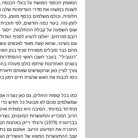
המאמץ הכספי המושת על בעלי הכנסה בינו
לשנות במשהו את סדרי העדיפויות שלנו ו
חלופית, וכולם משלמים בכסף מזומן, בלי
לזמן-מה. בעוד כמה חודשים, לפי תוכנית
שום השפעה על קבלת ההחלטות, ייסגר הס
רובם מזרחים, ייאלצו להגיע לסניף הגדול 
וגם בשינוי, שהוא קשה מאוד לאנשים ונש
מהם כבר סובלים מסגירת סניף בנק הפו
"רנטבילי". בעבר חשבו ראשי ההסתדרות שפ
בשנים האחרונות שיתפו כולם פעולה בהסגר
צורך לציין כאן שהקשישים שאותם תיארתי
ניסו לכבות את האש שהצית חיים רמון בע
כמו בכל קופות החולים, גם כאן נוצרה אפל
שמשלמים סכום לא מבוטל כל חודש כדי ל
מהדהד במיוחד. הסיבה היא כמותית ואיכ
הרוב המכריע והתעשרות המעטים, נוצרה 
החברה את המיעוט הרעב. אומנם גם בתוך
קצב ההתעשרות המואץ של העשירים הגדו