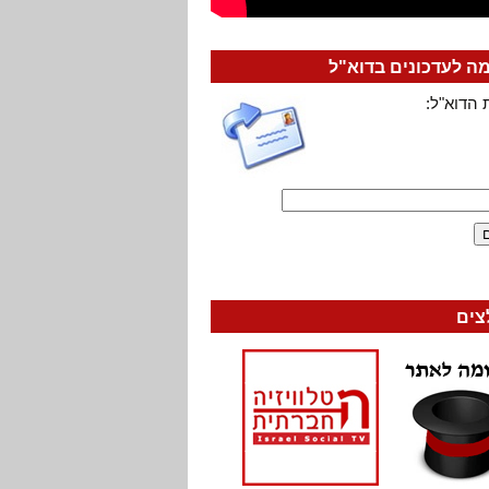
 לעדכונים בדוא"ל
 הדוא"ל:
צים