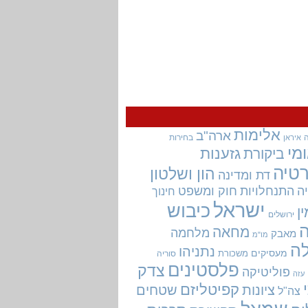
אלימות
ארה"ב
בחירות
איראן
מי
גזענות
ביקורת
טיה
הון ושלטון
דת ומדינה
ה
התנחלויות
חוק ומשפט
חינוך
ישראל
כיבוש
ין
ירושלים
מחאה
מלחמה
מאבק
מו"מ
ה
נתניהו
מעסיקים
משכורת
סוריה
פלסטינים
צדק
פוליטיקה
עזה
קפיטליזם
ציונות
שטחים
צה"ל