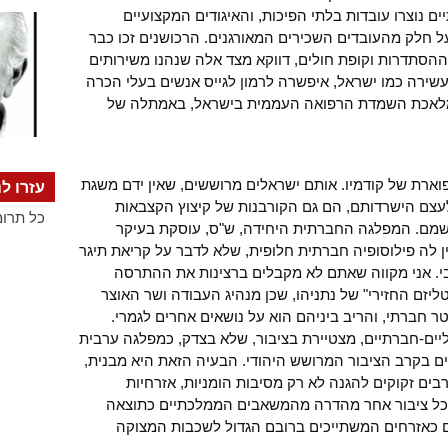
ים נוצרו עובדות בלתי הפיכות, והאיגודים המקצועיים
ל חלק מהעובדים השכירים המאורגנים. הרכושנים זכו כבר
הסתדרות וקופת חולים, דווקא מצד אלה שנהנו משירותים
עשירה כמו ישראל, איפשרה לרמון לגייס אנשים בעלי הכרה
למלאכת השמדת הרפואה העממית בישראל, באמתלה של
ארת של קודמיו. אותם ישראלים מרוששים, שאין ידם משגת
עזרו לנ
לעצם הישרדותם, הם גם הקורבנות של קיצוץ הקצבאות
כל תרומ
 בשמם. המפלגה החברתית היחידה, ש"ס, עוסקת בעיקר
ין לה פילוסופיה חברתית חלופית, שלא לדבר על קריאת תיגר
י. אני מקווה שאתם לא מקבלים ברצינות את ההתרסה
יזם החזירי" של נתניהו, שכן מנהיג העבודה ושר האוצר
ר חברתי, והריב ביניהם הוא על נושאים אחרים לגמרי.
ים-חברתיים, מצטיירת בציבור, שלא בצדק, כמפלגה ערבית
ם בקרב הציבור המרושש היהודי. הבעיה הזאת היא מבנית,
בים זקוקים להגנה לא רק מסיבות הומניות, אזרחיות
 מכל ציבור אחר מהדרה מהמשאבים הממלכתיים כתוצאה
ם כאזרחים המשתייכים ברובם הגדול לשכבות המצוקה