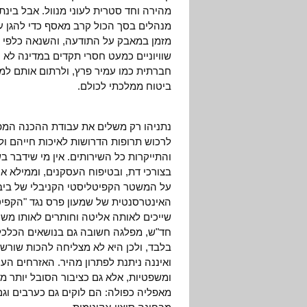
מהירה וחד סטרית לעוני מנוול. אבל בינתי
מנהלים בסך הכול קרב מאסף כדי להגן ע
מזמן במאבק על התודעה, והשנאה כלפי ה
שוויוניים כמעט חסרי תקדים במדינה לא 
חברתית כמו עמיר פרץ, ולרתום אותם 
ביטוח ממלכתי לכולם.
נתניהו רק משלים את עבודת ההכנה המפו
לרכוש תרופות הדרושות לאיכות חייהם ו
והתייקרות כל השירותים. אין מי שידבר
בצורכי דת, ובטיפוח העסקנים, וממילא א
על המשטר הקפיטליסטי הקניבלי של ביב
האינטרסנטית של שמעון פרס נגד "הקפיטל
שייכים לאותה אליטה וחותרים לאותו משט
חד"ש, מפלגה חשובה גם בנושאים הכלכלי
בלבד, ולכן היא לא מצליחה להכות שורשי
ואיננה ניתנת לפתרון מהיר. האזרחים הער
ומשפטיות, אלא גם כציבור הסובל יותר
מאפליה כפולה: הם לוקים גם כערבים וג