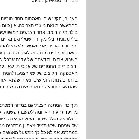
מבחינה סוציו-אקונומית.
העניים, הקשישים, האמהות החד-הוריות,
ההתעשרות ואת מוצרי הצריכה. אין כיום 
בילדותי היה אבי אחד האנשים המשפיעים 
בלי מכונית, בלי מקרר חשמלי וגם בגדים שע
ימי דוד בן-גוריון, אני מאפשר לעצמי לה
הזאת. אבי היה מנהיג מפלגת השלטון בעי
השבוע את חוות דעתה של עדנה ארבל על ה
והציבוריים החמורים של אנוכיותו שאין לה
האספקה והקיצוב של ימי הצנע, ולהניח על
ביותר בשנות החמישים, ואלה ששנאו אותו 
שהנהיג. התודעה הכוזבת איננה בשום פנ
תוך כדי המתנה הצצתי גם במדור המכתב
מחיפה (העיר האדומה לשעבר) ששמה יעל 
בטלוויזיה בגלל שידורי האולימפיאדה מיו
של שנינות שלא תמיד מאפיין מכתבים מה
במתנ"ס. אני לא כל כך מתפעל מאנשים א