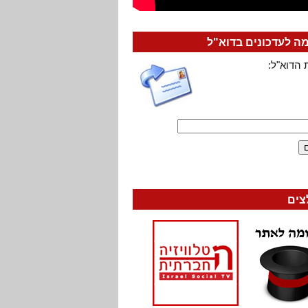
 לעדכונים בדוא"ל
 הדוא"ל:
צים