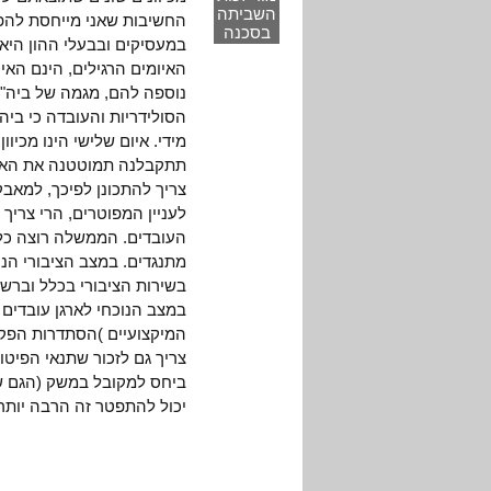
השביתה
החשיבות שאני מייחסת להפג
בסכנה
במעסיקים ובבעלי ההון היא 
האיומים הרגילים, הינם האי
נוספה להם, מגמה של ביה"ד
הסולידריות והעובדה כי ביה"
מידי. איום שלישי הינו מכיוו
תתקבלנה תמוטטנה את האיגו
צריך להתכונן לפיכך, למאבק
לעניין המפוטרים, הרי צריך
העובדים. הממשלה רוצה כל 
מתנגדים. במצב הציבורי הנ
בשירות הציבורי בכלל וברשו
במצב הנוכחי לארגן עובדים 
המיקצועיים )הסתדרות הפקיד
צריך גם לזכור שתנאי הפיטור
ביחס למקובל במשק (הגם ש
יכול להתפטר זה הרבה יותר 