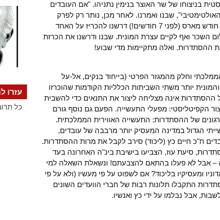
 בניצוחו של שר האוצר בנימין נתניהו. "אם העובדים
אולטימטיבי", שבנו ואמרנו. לאחר מכן, נותר רק לפרק
אחד-אחד את ארגוני העובדים. כבר בסוף חודש מארס (לפני 7 חודשים!) דרשנו להכריז על האחד
ם השכר ואף לקיים עצרת המונית. שבנו ודרשנו את הכרזת
 ההסתדרות. ואלה מתקיימות מדי שבוע!
מלכתי וחלק מהמגזר הפרטי (בייחוד בנקים, אל-על
מונית יותר משתי השביתות הכלליות הקודמות שהוכרזו
עזרו לנ
 ההסתדרות אינה מצליחה ליצור את התנאים כדי להשבית
כל תרומ
צור הקפיטליסטי: מפעלי התעשייה. הפעם גם נוסף גורם
ונים של ההסתדרות: התעשייה האווירית הממלכתית.
יתי הגדול במדינה המעסיק יותר מרבבה של עובדים,
דים ח"כ חיים כץ (ליכוד) סירב לקבל את מרות ההסתדרות.
סתדרות, סיעת עוז, הצביעו בישיבת בינ"ה האחרונה בעד
 – אבל לא פעלו בהתאם להצבעתם! ונשאלת השאלה למי
דוניו ומעסיקיו בליכוד? אם לשפוט על פי מעשיו (ולא על פי
בהסתדרות התקבלו תלונות רבות של חברי הוועדים השונים
ות, אבל נבלמו על ידי כץ ואנשיו.