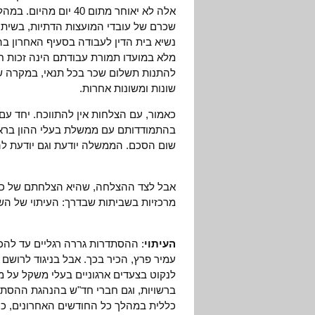
אלה לא יאוחר מתום 40
שכרם של עובדי המועצות הדתיות, בשיתוף
נשיא בית הדין לעבודה בסעיף האחרון בהח
מלא במועדו תמורת עבודתם הינה זכות חק
להתנות תשלום שכר בכל תנאי, במקרה של
שונות ומשונות אחרות.
כאמור, עם הצלחות אין להתווכח. יחד עם
בהתמודדותם עם ממשלת בעלי ההון בראש
שום הסכם. הממשלה יודעת וגם יודעת להפ
אבל לצד ההצלחה, שהיא הצלחתם של כל מ
מרכזיות בשביתות שבדרך: העיתוי של השב
העיתוי
: ההסתדרות גררה רגליים עד להכ
עמיר פרץ, הכיר בכך. אבל בניגוד לרושם
לנקוט בצעדים ארגוניים בעלי משקל על מנ
ברשויות, וגם חברי חד"ש בהנהגת ההסתדר
כללית במהלך כל החודשים האחרונים, כי