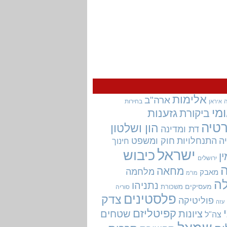
אלימות
ארה"ב
בחירות
איראן
מי
גזענות
ביקורת
טיה
הון ושלטון
דת ומדינה
ה
התנחלויות
חוק ומשפט
חינוך
ישראל
כיבוש
ין
ירושלים
מחאה
מלחמה
מאבק
מו"מ
ה
נתניהו
מעסיקים
משכורת
סוריה
פלסטינים
צדק
פוליטיקה
עזה
קפיטליזם
ציונות
שטחים
צה"ל