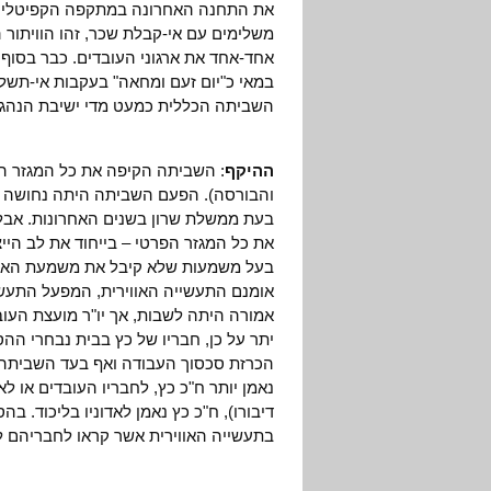
את התחנה האחרונה במתקפה הקפיטליסטית
משלימים עם אי-קבלת שכר, זהו הוויתור ה
במאי כ"יום זעם ומחאה" בעקבות אי-תשלו
השביתה הכללית כמעט מדי ישיבת הנהגת
ההיקף
: השביתה הקיפה את כל המגזר המ
והבורסה). הפעם השביתה היתה נחושה וה
בעת ממשלת שרון בשנים האחרונות. אבל
את כל המגזר הפרטי – בייחוד את לב היי
בעל משמעות שלא קיבל את משמעת הארג
אומנם התעשייה האווירית, המפעל התעשי
אמורה היתה לשבות, אך יו"ר מועצת העוב
יתר על כן, חבריו של כץ בבית נבחרי הה
הכרזת סכסוך העבודה ואף בעד השביתה
נאמן יותר ח"כ כץ, לחבריו העובדים או לא
דיבורו), ח"כ כץ נאמן לאדוניו בליכוד. 
בתעשייה האווירית אשר קראו לחבריהם לשב