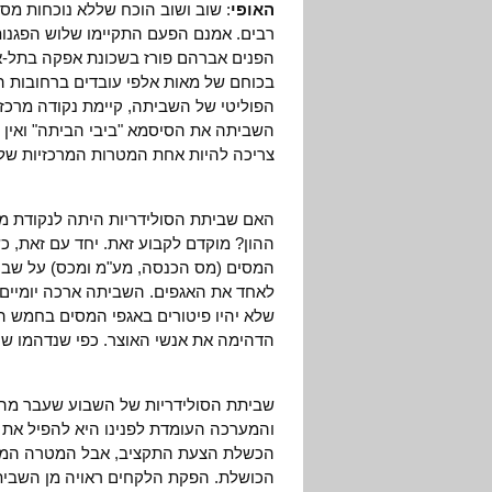
האופי
: שוב ושוב הוכח שללא נוכחות מס
רבים. אמנם הפעם התקיימו שלוש הפגנות
הפנים אברהם פורז בשכונת אפקה בתל-אבי
בכוחם של מאות אלפי עובדים ברחובות הער
הפוליטי של השביתה, קיימת נקודה מרכז
השביתה את הסיסמא "ביבי הביתה" ואין זה
צריכה להיות אחת המטרות המרכזיות של
האם שביתת הסולידריות היתה לנקודת מפ
ההון? מוקדם לקבוע זאת. יחד עם זאת, כש
המסים (מס הכנסה, מע"מ ומכס) על שב
לאחד את האגפים. השביתה ארכה יומיים 
שלא יהיו פיטורים באגפי המסים בחמש 
הדהימה את אנשי האוצר. כפי שנדהמו ש
שביתת הסולידריות של השבוע שעבר מהווה
והמערכה העומדת לפנינו היא להפיל את 
הכשלת הצעת התקציב, אבל המטרה המוצ
הכושלת. הפקת הלקחים ראויה מן השבית