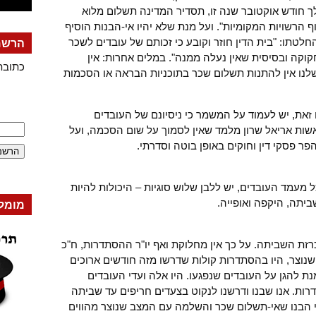
 יום מהיום. במהלך חודש אוקטובר שנה זו, תסדיר המדינה תשלום מלוא
 הרשויות המקומיות". ועל מנת שלא יהיו אי-הבנות הוסיף
לטתו: "בית הדין חוזר וקובע כי זכותם של עובדים לשכר
הרשמה
וקה ובסיסית שאין נעלה ממנה". במלים אחרות: אין
כתובת
נו אין להתנות תשלום שכר בתוכניות הבראה או הסכמות
 זאת, יש לעמוד על המשמר כי ניסיונם של העובדים
ות אריאל שרון מלמד שאין לסמוך על שום הסכמה, ועל
ר פסקי דין וחוקים באופן בוטה וסדרתי.
עמד העובדים, יש ללבן שלוש סוגיות – היכולות להיות
יתה, היקפה ואופייה.
מומל
רזת השביתה. על כך אין מחלוקת ואף יו"ר ההסתדרות, ח"כ
 שנוצר, היו בהסתדרות קולות שדרשו מזה חודשים ארוכים
ת להגן על העובדים שנפגעו. היו אלה ועדי העובדים
ות. אנו שבנו ודרשנו לנקוט בצעדים חריפים עד שביתה
 הבנו שאי-תשלום שכר והשלמה עם המצב שנוצר מהווים