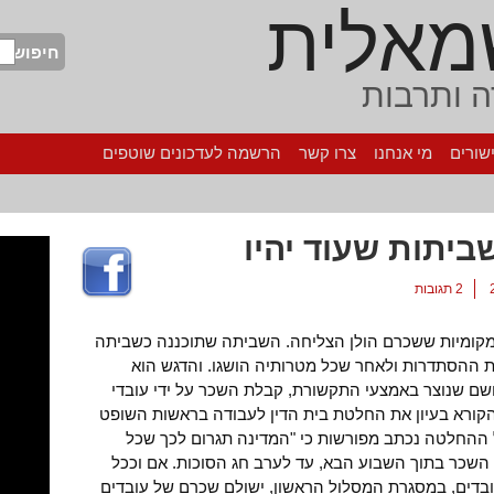
מאלית
חיפוש
 ותרבות
שורים
מי אנחנו
צרו קשר
הרשמה לעדכונים שוטפים
יתות שעוד יהיו
2 תגובות
המקומיות ששכרם הולן הצליחה. השביתה שתוכננה כשביתה
עבור 30 שעות בהוראת ההסתדרות ולאחר שכל מטרותיה הושגו. והדגש הוא
רושם שנוצר באמצעי התקשורת, קבלת השכר על ידי עובדי
הקורא בעיון את החלטת בית הדין לעבודה בראשות השופט
דלר יכול להבחין בכך. סעיף 5 של ההחלטה נכתב מפורשות כי "המדינה תגרום לכך שכל
 השכר בתוך השבוע הבא, עד לערב חג הסוכות. אם וככל
ר תשלום השכר ל-4% מן העובדים, במסגרת המסלול הראשון, ישולם שכרם של עובדים