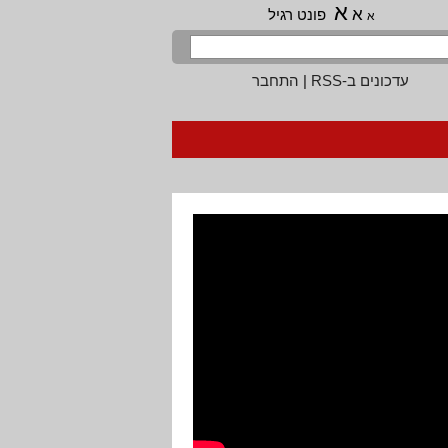
א
א
פונט רגיל
א
עדכונים ב-RSS
|
התחבר