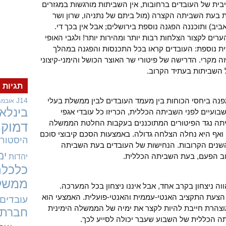
יבית של העובדים ברחובות, אין השביתות מורגשות במגזרים
 בעת השביתה הקצרה (מול ביתם של נתניהו, שרון ושר
ב) ותוכננה הפגנה נוספת בירושלים; אבל אין בכך די.
ים לקצור הצלחות רבות יותר ומהירות יותר! ולגבי האופי
ית נוספת: העובדים קראו בכל התכנסות והפגנה במהלך
 מקרי. הדרישה של פיטורי שר האוצר הכושל והימני-קיצוני
 השביתות בעתיד הקרוב.
תגיות
נה ביחסי הכוחות בין מעמד העובדים לבין ממשלת בעלי
J14
אובמה
בינלאו
בועיים לפני השביתה הכללית, הכריזו כל עובדי אגפי
יתה נגד הפיטורים המתוכננים בעקבות החלטת הממשלה
דמוקר
ואף היא נחלה הצלחה גדולה. באמצעות הסכם קיבוצי סוכם
היסטורי
השנים הקרובות. הנחישות של העובדים בעת השביתה
ימ
וב הפעם, בעת השביתה הכללית.
יהדות
כלכלה
ממשל
 ניצחון בקרב אחד, אבל איננו ניצחון בכל המערכה.
הצעת התקציב האנטי-עממית והאנטי-פועלית. האמצעי הוא
עובדים
הרת חייבת להיות לקצר את ימיה של הממשלה הימינית
חברתי
ה הכללית של השבוע שעבר יכולה לסייע לכך.