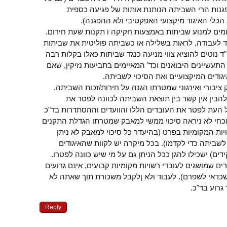
נות הרי השביתה הנותנת אותות של פגיעה כספית
הכלי האיגוד מיקצועי האפקטיבי ולא ההפגנה).
ומים למנוע שביתות באמצעות חקיקה ו תקנות שעת חירום.
 לעבודה, לראות בשלילה או כשביתה פוליטית את שביתות
ד נוטים להוציא צווי מניעה כנגד שביתות כאלו בקלות רבה
ן התעשיינים היבואנים וכד’ המאיימים בתביעות נזיקין, שאם
דים המיקצועיים ואת הסיכוי לשביתה.
 ציבורי ואירגוני שמטרתו הגנה על חירות/זכות השביתה.
 להבין אין קשר בין תוצאת השביתה לכוונה לפטר את
העת לפטר את העובדים הללו והוועדים וההסתדרות בד"כ
וכחי לא ניראה סיכוי ממשי למאבק שמטרתו הגדלת התקנים
יות המקומיות בפרט (בהיעדר כל סיכוי למאבק לא ניתן
לשביתה כדי לקדמו). בכל מיקרה יש לקוות שהאיגודים
ים) ישכילו להגן ככל הניתן גם על מי שיש כוונה לפטרו.
ים שמושגים לעובדי רשויות מקומיות קבועים, אינם גרועים
כדאי לשפרם). לעבוד ולא ןלקבל משכורת תוך שאתה לא
גרוע בד"כ.
Reply