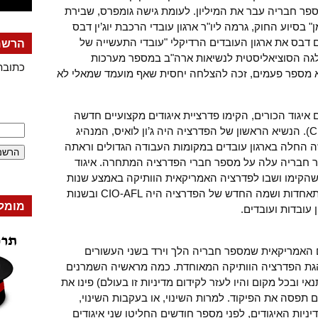
פר חבריה עבר את המיליון. לעומת גישה גומפרס, שבירת
 בסיוע החוק, גרמה ליו"ר ארגון עובדי הרכבת יוג’ין דבס
גישה סוציאליסטית. ב-1905 הקים דבס את ארגון העובדים הרדיקלי "עובדי התעשייה של
הרשמה
ועמד המפלגה הסוציאליסטית לנשיאות ארה"ב במספר מערכות
כתובת
לא מספר פעמים, זכה להצלחה יחסית שאף מועמד שמאלי לא
אשם איגוד הכורים, הקימו פדרציית איגודים מקצועיים חדשה
"הקונגרס למען העובדים המאורגנים" (CIO). הנשיא הראשון של הפדרציה היה ג’ון לואיס, המנהיג
ה החלה בארגון עובדים במקומות העבודה הגדולים וראתה
 חבריה עלה על מספר חברי הפדרציה המתחרה. איגוד
 שהקימו ושבו לפדרציה האמריקאית הוותיקה באמצע שנות
הארבעים. כעבור שנים שתי הפדרציות התאחדות ושמה החדש של הפדרציה היה CIO-AFL ובשנות
מומל
 האמריקאית שמספר חבריה הלך וירד בשני העשורים
נהגת הפדרציה הוותיקה המאוחדת. כמה מראשיה השמרנים
י ובכל מקום והיו לעזר לקידום מדיניות זו בעולם) פינו את
תפסה את הפיקוד. למרות השינוי, או בעקבות השינוי,
ות האיגודים, לפני מספר חודשים החליטו שני איגודים