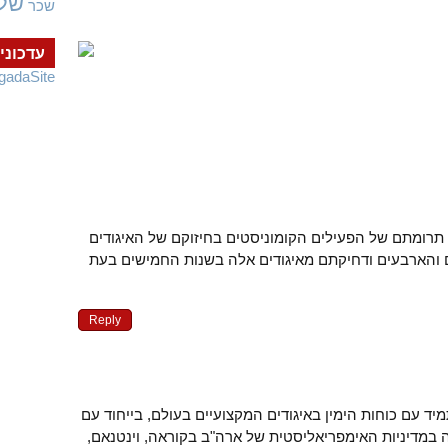
של
שכר
עדכוני
gadaSite
ין תרומתם של הפעילים הקומוניסטים בחיזוקם של האיגודים
 והארבעים ודחיקתם מאיגודים אלה בשנות החמישים בעת
Reply
 עם כוחות הימין באיגודים המקצועיים בעולם, בייחוד עם
AFL-CI שתמכה במדיניות האימפריאליסטית של ארה"ב בקוראה, וינטנאם,