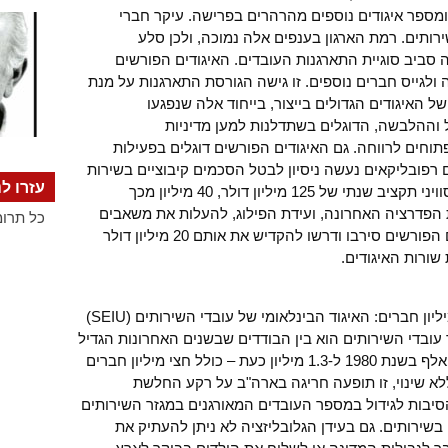
מספר איגודים נוספים מהרהרים בפרישה. עיקר חברי
רותים. רמת הארגון בענפים אלה נמוכה, ולכן סלע
סביב סוגיית התארגנות העובדים. האיגודים הפורשים
ולגייס חברים נוספים. זו גישה הגורסת התארגנות על מנת
 האיגודים הגדולים בייצור, בייחוד אלה שנפגעו
ל וההלבשה, הדוגלים בשתדלנות למען מדיניות
וחים לרווחה. גם האיגודים הפורשים דוגלים בפעילות
 רפובליקאים נעשה ניסיון לבטל הסכמים קיבוציים בשירות
עזרו לנ
הציבורי. לפדרציה הוותיקה בראשות ג’ון סוויני תקציב שנתי של 125 מיליון דולר, 40 מיליון מכך
ת הפדרציה האחרונה, ועידת הפילוג, להעלות את משאבים
כל תרומ
המוקדשים לשתדלנות בכ-50%. האיגודים הפורשים סירבו ודרשו להקדיש את אותם 20 מיליון דולר
שורות האיגודים.
לשני הארגונים הפורשים יותר משלושה מיליון חברים: האיגוד הבינלאומי של עובדי השירותים (SEIU)
ד עובדי השירותים הוא בין הבודדים שבשנים האחרונות הגדיל
באופן משמעותי את מספר חבריו: מ-625 אלף בשנת 1980 ל-1.3 מיליון כעת – כולל חצי מיליון חברים
א שינוי, זו תופעה חריגה בארה"ב על רקע החלשת
סיבות לגידול במספר העובדים המאורגנים במגזר השירותים
שירותים. גם בעידן הגלובליזציה לא ניתן להעתיק את