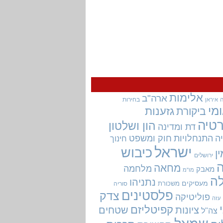
אלימות
ארה"ב
בחירות
איראן
מי
גזענות
ביקורת
טיה
הון ושלטון
דת ומדינה
ה
התנחלויות
חוק ומשפט
חינוך
ישראל
כיבוש
ין
ירושלים
מחאה
מלחמה
מאבק
מו"מ
ה
נתניהו
מעסיקים
משכורת
סוריה
פלסטינים
צדק
פוליטיקה
עזה
קפיטליזם
ציונות
שטחים
צה"ל