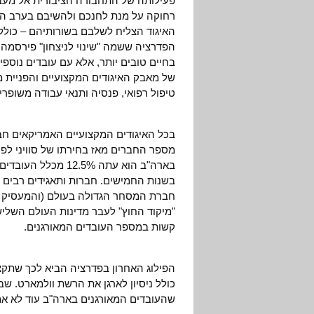
פעילותה של התחבורה הציבורית אל מעבר
רחוקה על מנת לחנכם ולהשיבם בערב הב
האיגוד הצליח לשלבם בשורותיהם – כולל
הפדרציה ששמה "שינוי לניצחון" פירסמה מ
בחיים טובים יותר, אלא עם עובדים נוספי
של מאבק האיגודים המקצועיים והפניית 
טיפול רפואי, פנסיה ותנאי עבודה משופרים
בארה"ב הוא עתה .5%
בשנות החמישים. חברות ותאגידים רבים
חברת המסחר הגדולה בעולם (והמעסיק ה
"מיקוד החוץ" לעבר מדינות העולם השלי
קשות במספר העובדים המאורגנים.
הפילוג האחרון בפדרציה הביא לכך שתקצ
כולל ניסיון לארגן את הרשת וולמארט. ש
שהעובדים המאורגנים בארה"ב עוד לא א