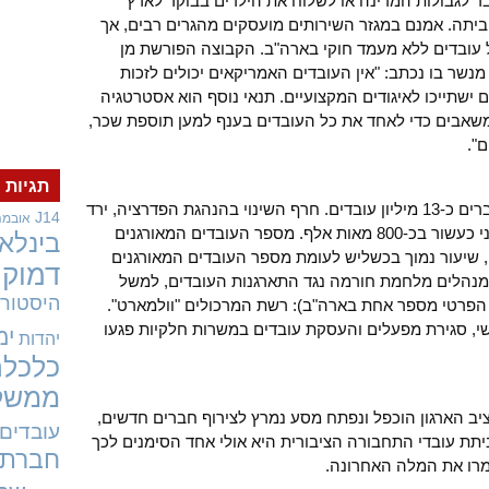
 לגבולות המדינה או לשלוח את הילדים בבוקר לארץ
יתה. אמנם במגזר השירותים מועסקים מהגרים רבים, אך
 עובדים ללא מעמד חוקי בארה"ב. הקבוצה הפורשת מן
נשר בו נכתב: "אין העובדים האמריקאים יכולים לזכות
ם ישתייכו לאיגודים המקצועיים. תנאי נוסף הוא אסטרטגיה
משאבים כדי לאחד את כל העובדים בענף למען תוספת שכר,
".
תגיות
בכל האיגודים המקצועיים האמריקאים חברים כ-13 מיליון עובדים. חרף השינוי בהנהגת הפדרציה, ירד
J14
אובמה
מספר החברים מאז בחירתו של סוויני לפני כעשור בכ-800 מאות אלף. מספר העובדים המאורגנים
בינלאו
12 מכלל העובדים, שיעור נמוך בכשליש לעומת מספר העובדים המאורגנים
דמוקר
 מנהלים מלחמת חורמה נגד התארגנות העובדים, למשל
היסטורי
פרטי מספר אחת בארה"ב): רשת המרכולים "וולמארט".
שי, סגירת מפעלים והעסקת עובדים במשרות חלקיות פגעו
ימ
יהדות
כלכלה
ממשל
יב הארגון הוכפל ונפתח מסע נמרץ לצירוף חברים חדשים,
עובדים
ביתת עובדי התחבורה הציבורית היא אולי אחד הסימנים לכך
חברתי
מרו את המלה האחרונה.