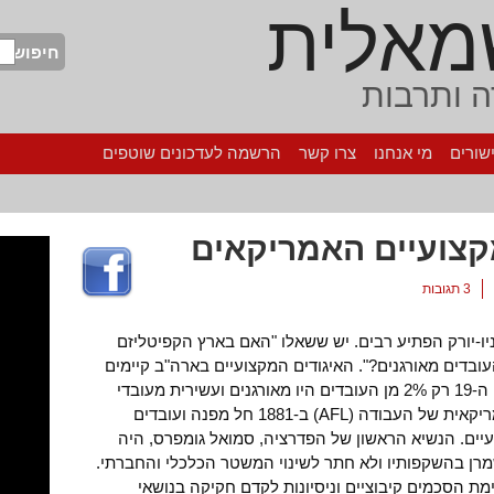
מאלית
חיפוש
 ותרבות
שורים
מי אנחנו
צרו קשר
הרשמה לעדכונים שוטפים
קצועיים האמריקאים
3 תגובות
יו-יורק הפתיע רבים. יש ששאלו "האם בארץ הקפיטליזם
ובדים מאורגנים?". האיגודים המקצועיים בארה"ב קיימים
מזה יותר ממאה שנה. אמנם בסוף המאה ה-19 רק 2% מן העובדים היו מאורגנים ועשירית מעובדי
התעשייה, אבל עם הקמת הפדרציה האמריקאית של העבודה (AFL) ב-1881 חל מפנה ועובדים
יים. הנשיא הראשון של הפדרציה, סמואל גומפרס, היה
שמרן בהשקפותיו ולא חתר לשינוי המשטר הכלכלי והחברתי.
 הסכמים קיבוציים וניסיונות לקדם חקיקה בנושאי