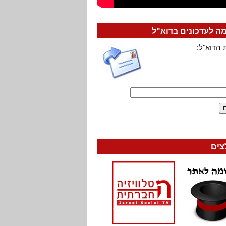
 לעדכונים בדוא"ל
 הדוא"ל:
צים