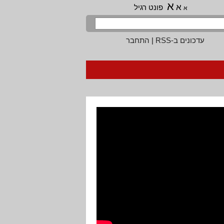
א
א
פונט רגיל
א
עדכונים ב-RSS
|
התחבר