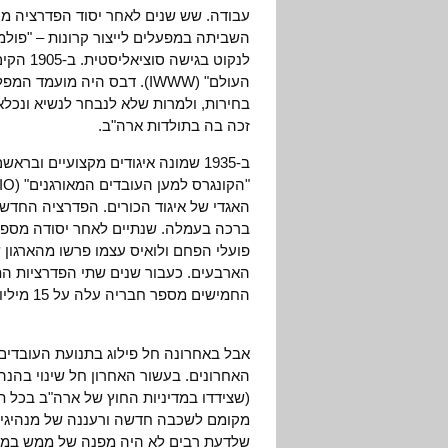
עבודה. שש שנים לאחר יסוד הפדרציה מס
השביתה במפעלים לייצור קרונות – "פולמן"
לנקוט ב
העולם" (IWWW). דבס היה מ
בחירות, ולמרות שלא לנבחר לנשיא ונכ
זכה בה בתולדות ארה"ב.
ב-1935 שמונה איגודים מקצועיים ובר
האגדי של איגוד הכורים. הפדרציה החדש
ברכה בעמלה. שנתיים לאחר יסודה מספר
פועלי הפחם ולואיס עצמו פרשו מהארגון
החמישים מספר חבריה עלה על 15 מיליון עובדות ועובדים.
אבל באחרונה חל פילוג בתנועת העובדים
האחרונים. בעשור האחרון חל שינוי בה
(שצידדו במדיניות החוץ של ארה"ב בכל תנא
מקומם לשכבה חדשה ורעננה של מנהיגים 
שלדעת רבים לא היה מפנה של ממש במדיני