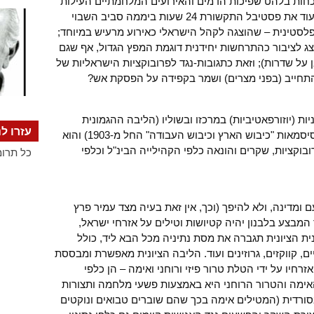
כחות בלהט שפיכות הדמים והאירועים המלחמתיים העילות
הראשוניות ופורמליזם השקר. וכי מי זוכר עוד את פסטיבל התקשורת 24 שעות ביממה סביב השבוי
לסטינית – שהוצגה לקהל הישראלי כאירוע מרעיש במיוחד;
ג לציבור כהתרחשות יחידנית דוגמת המפץ הגדול, אף שגם
ן על שדרות); וזאת כתגובות-נגד לפרובוקציות הישראליות של
תחייב (בפני מצרים) ושמר בקפידה על הפסקת אש?
ות (יוזורפאטיביות) במרכזו ובשוליו (הליבה ההגמונית
עזרו לנ
הציונית) הינם בעלי אוריינטציה מאיינת (סיסמאות "כיבוש הארץ וכיבוש העבודה" החל מ-1903) והוא
בוקציות, שקרים והונאה כלפי הקהילייה הבינ"ל וכלפי
כל תרומ
ומדינה, ולא להיפך (וכך, אין זאת בעיה מצד עמיר פרץ
מבצע בלבנון יהיה קטיושות וטילים על אזרחי ישראל,
14.). הליבה ההגמונית הציונית תגברה את מסת נתיניה מכל הבא ליד, כולל
ים, קווקזים, גרוזינים ועוד. הליבה הציונית מאפשרת ומבססת
רחיו על ידי הטלת טרור פיזי ורוחני ואימה – הן כלפי
האימה והטרור הרוחני היא באמצעות פשעי מלחמה ותצורות
ורדית (המטילים אימה בכך שהם שוברים טבואים ונוקטים