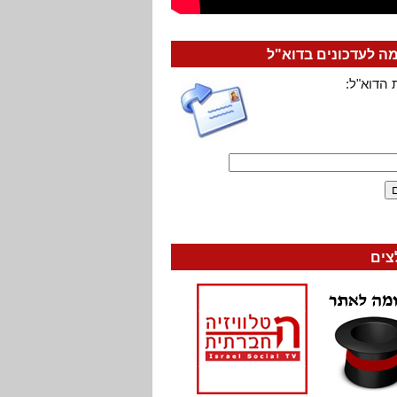
 לעדכונים בדוא"ל
 הדוא"ל:
צים