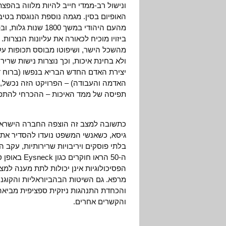
ונישול רב-ממדי חייב להיות מלווה בהפ
האופיום בסין. מגמה נוספת הנוגסת בטי
מהעם היהודי במשך 0
ביזויו מוכיח לכאורה את עליונות הנצרות
מהשכל הישר, ושיפוטו מבוסס תכופות על תפ
ולא בחינת איכות, וכך נוצרות נישות שרירו
יצירת האדם החדש הבריא בנפשו (ברוח ד"ר
האדמה והעבודה) – הפרויקט הזה נכשל, 
תפיסה של ממד האיכות – ההכרחי להתפתח
כתשובה למצב זה הוצפה החברה הישראלי
גיסא, כשאנשי המשפט נועדו להסדיר את ה
בלתי פוסקים ויריבויות שרירותיות, עקב 
ה-50 הראו 
הפסיכולוגיות אינן יכולות לתת מענה למצ
מרפא. גם השיטות הבהביוראליות והקוגניט
והכחדת התנהגות ניזקית ספציפית מביאה
והקשרים אחרים.