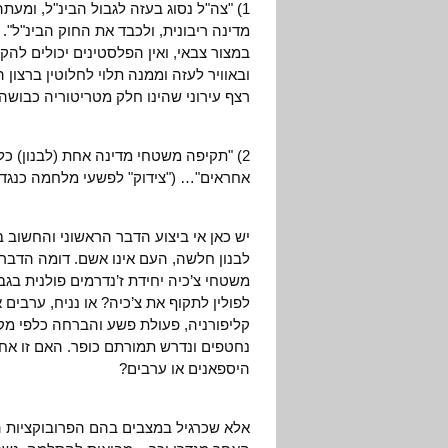
1) "צה"ל נסוג בעזה לגבול הבינ"ל, ומע
מדינה ריבונית, ולכבד את החוק הבינ"ל
במצור צבאי, ואין הפלסטינים יכולים להק
ובאוויר לעזה וממנה תלוי לחלוטין ברצון
רצף עירוני שהינו חלק מטריטוריה כבוש
2) "תקיפה משטחי מדינה אחת (לבנון) כ
אחראים"… ("צידוק" לפשעי מלחמה כנגד ה
יש כאן אי ביצוע הדבר הראשוני והחשוב 
לבנון חלשה, העם אינו אשם. דומה הדבר ל
משטחי צ’כיה יחידת ז’נדרמים פולנית בג
לפולין לתקוף את צ’כיה? או נניח, ערבי
קליפורניה, פעולת פשע והברחה כלפי מקס
נחטפים ונדרש תמורתם כופר. האם זו אח
היספאנים או ערבים?
אלא שכרגיל במצבים בהם הפרובוקציות הי