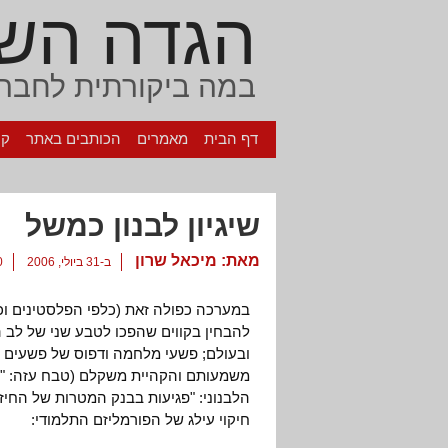
הגדה הש
במה ביקורתית לחברה
דף הבית
מאמרים
הכותבים באתר
קי
שיגיון לבנון כמשל
מאת:
מיכאל שרון
ב-31 ביולי, 2006
60
להבחין בקווים שהפכו לטבע שני של לב ה
ובעולם; פשעי מלחמה ודפוס של פשעים נ
משמעותם והקהיית משקלם (טבח עזה: "
הלבנוני: "פגיעות בבנק המטרות של החיזב
חיקוי עילג של הפורמליזם התלמודי: