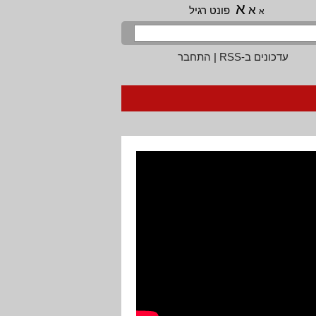
א
א
פונט רגיל
א
עדכונים ב-RSS
|
התחבר