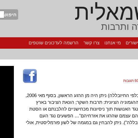
מאלית
חיפוש
 ותרבות
שורים
מי אנחנו
צרו קשר
הרשמה לעדכונים שוטפים
 תגובות
במערכה כפולה זאת (כלפי הפלסטינים וכלפי החיזבללה) ניתן היה מן הרגע הראשון, בסוף מאי 2006,
הגמוניה הציונית: תרבות השקר; הונאת הציבור בארץ
גד האנושות תוך ניסיונות מכחישניים להלבנתם או הסטת
הם עצמם שהרגו את אזרחיהם"… הפשעים נגד העם
ללה"). ניתן להבחין גם במגמה של לשון פורמליסטית, אולי