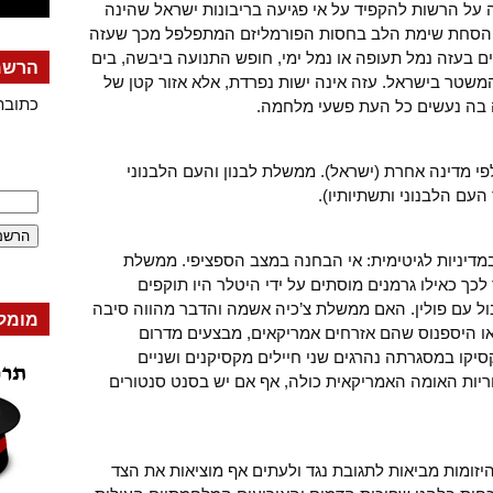
תה על הרשות להקפיד על אי פגיעה בריבונות ישראל שהינה
". הסחת שימת הלב בחסות הפורמליזם המתפלפל מכך שעזה
ים בעזה נמל תעופה או נמל ימי, חופש התנועה ביבשה, בים
הרשמה
 המשטר בישראל. עזה אינה ישות נפרדת, אלא אזור קטן של
כתובת
ה בה נעשים כל העת פשעי מלחמה.
לפי מדינה אחרת (ישראל). ממשלת לבנון והעם הלבנוני
עם הלבנוני ותשתיותיו).
במדיניות לגיטימית: אי הבחנה במצב הספציפי. ממשלת
כך כאילו גרמנים מוסתים על ידי היטלר היו תוקפים
בול עם פולין. האם ממשלת צ’כיה אשמה והדבר מהווה סיבה
מומל
ם או היספנוס שהם אזרחים אמריקאים, מבצעים מדרום
יקו במסגרתה נהרגים שני חיילים מקסיקנים ושניים
ריות האומה האמריקאית כולה, אף אם יש בסנט סנטורים
זומות מביאות לתגובת נגד ולעתים אף מוציאות את הצד