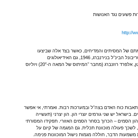
 פשעים נגד האנושות
http://
מתם של המסיתים והמדיחים, כאשר בצד אלה שביצעו
בפועל, נידונו לתלייה עד צאת נשמתם בטריבונל הבינ"ל בנירנברג, 1946, גם האידיאולוגים
והתועמלנים האינטליגנטיים של דרך השטן, אלפרד רוזנברג (מחבר "המיתוס של המאה ה-20″) ויוליוס
סתאבות כוח האדם בצה"ל ובמערכות רבות. ואמרתי, אי אפשר
 בישראל יש שני גורמים יוצרי הון. הון יצרני (תעשייה
ון הסמים – הכרוך בסחר הסמים האזורי. תפקידו המסורתי
לשכך פעולה מוכוונת תכלית. גם המגמה של קיום על
משמעות הדבר, חוללה מגמות נישול המוכוונות פנימה.