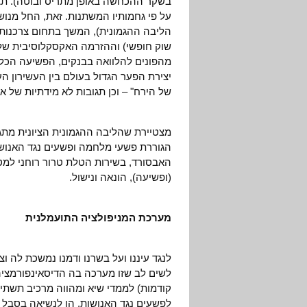
בשקר ההכחשה באופן מתריס ובוטה). תצו
על פי גחמותיו המשתנות. זאת, החל מנושאי
הליבה ההגמונית), המשך בתחום צרכנות
יצירת הפער הגדול בעולם בין העשירון הע
של הירח" – וכן תגובות לא מידתיות של אל
מצטיירת שהליבה ההגמונית הציונית מתג
הגוררת פשעי מלחמה ופשעים נגד האנו
האבסורד, בשירות הטלת טרור רוחני למט
(ופשיעה), הונאה ונישול.
מערכת המניפולציה התועמלנית
לנגד עיננו ועל בשרנו ודמנו נמשכת לה ו
לשים לב שזו מערכה בה הדיסאינפורמצי
קודמות) לממדי שיא ומהווה מרכיב תשתית 
לפשעים נגד האנושות, הן לנשיאה בסבל ר