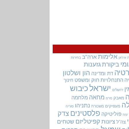
אלימות
ארה"ב
בחירות
איראן
מי
גזענות
ביקורת
טיה
הון ושלטון
דת ומדינה
ה
התנחלויות
חוק ומשפט
חינוך
ישראל
כיבוש
ין
ירושלים
מחאה
מלחמה
מאבק
מו"מ
ה
נתניהו
מעסיקים
משכורת
סוריה
פלסטינים
צדק
פוליטיקה
עזה
קפיטליזם
ציונות
שטחים
צה"ל