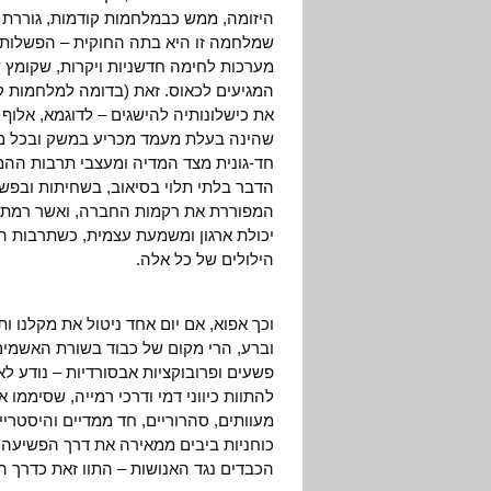
היזומה, ממש כבמלחמות קודמות, גוררת ע
שמלחמה זו היא בתה החוקית – הפשלות הא
מערכות לחימה חדשניות ויקרות, שקומץ 
המגיעים לכאוס. זאת (בדומה למלחמות 
שהינה בעלת מעמד מכריע במשק ובכל מר
חד-גונית מצד המדיה ומעצבי תרבות ההמו
הדבר בלתי תלוי בסיאוב, בשחיתות ובפש
המפוררת את רקמות החברה, ואשר רמתם ש
יכולת ארגון ומשמעת עצמית, כשתרבות 
הילולים של כל אלה.
וכך אפוא, אם יום אחד ניטול את מקלנו ות
וברע, הרי מקום של כבוד בשורת האשמים ל
פשעים ופרובוקציות אבסורדיות – נודע לא
להתוות כיווני דמי ודרכי רמייה, שסיממו 
מעוותים, סהרוריים, חד ממדיים והיסטרי
כוחניות ביבים ממאירה את דרך הפשיעה 
הכבדים נגד האנושות – התוו זאת כדרך ה