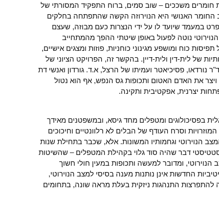
צת חומרים משככים – שוב סמים, ברוח התפקיד המסורתי של
ב החומר האנושי היא הנוירוזה הקשה שהתפתחה בחלקים
180 שנות גלות, ובפרט במעמד שיועד לו על ידי הנצרות כעם מבוזה, שעצם
. הנוירוטי נוטה לפעול באופן שיטתי ההפך מהמתחייב
יסות כוח ומושפע מגינוני כוחניות, פוזות ומצגים אישיים,
תיות של לית-דין ולית-דיין. בהקשר זה, הפרויקט הציוני של
 נורדאו, פסיכיאטר ועמיתו של הרצל, א.ד. גורדון ואנשי דת
ויצר את האדם האטום ותכופות גס הנפש, אף הוא נטול
ות יצרנית, אפקטיבית ותקינה.
ת בפסיכולוגים ומטפלים מחד גיסא, ובמשפטנים מאידך
מוזרויות וסרח העודף של הבלים לא רלוונטיים וחיכוכים
המצב הנוירוטי וגחמותיו המשונות. אלא, שכבר בתחילת שנות
חוקרים כגון Eysneck באופן סטטיסטי דבר שהיה סוד גלוי בקהילת המטפלים – שהשיטות
ב הנוירוטי, ומדובר למעשה ותכופות במעין חולי חשוך
יביות החדשות אינן נותנות מענה בסיסי למצב הנוירוטי,
 להתפרצות התנהגות ניזקית בעלת מראה שונה, בתחומים