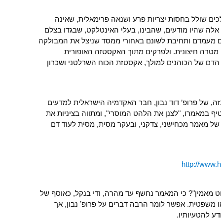
ים שולל בחסות יצריות פרע ושנאה פרימאלית, שאינה
אלה שהיו מודעים, שהבינו, בעלי האינטלקט, שבגדו בצלם
ום מעמדם ותחיבת לשונם באחורי ממסד שניצל את המבולקה
מטרה חיצונית. ולפרקים מתוך האקסטזה האופורית
הדם של הכוהנים למולך, אקסטזת הכוח השרלטני ושכרון
, של פרופ’ דוד נבון, חבר האקדמיה הישראלית למדעים
ף במאמרו, "לצנן את הלהט המוסרי", ומתווה בציניות את
של מאמר מכחישני, צדקני, ובעקר מסית, מסית לעוד דם
http://www.h
יוט מאמין"? כי המאמר נחשף עד מהרה, ודי בנקל, כאוסף של
ו משפטית. אפשר לומר הרבה דברים על פרופ’ נבון, אך
דע להטעיותיו.