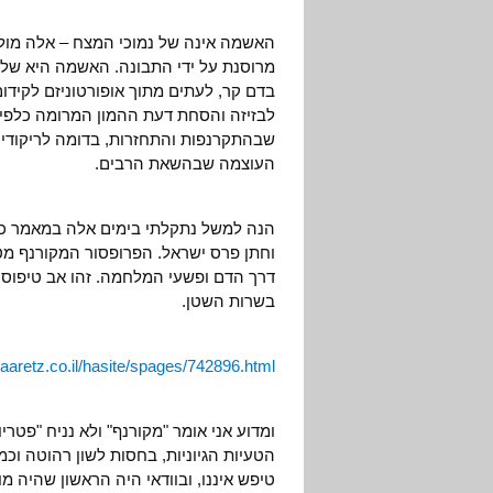
האשמה אינה של נמוכי המצח – אלה מולכ
מרוסנת על ידי התבונה. האשמה היא של 
בדם קר, לעתים מתוך אופורטוניזם לקיד
לבזיזה והסחת דעת ההמון המרומה כלפי 
שבהתקרנפות והתחזרות, בדומה לריקודי 
העוצמה שבהשאת הרבים.
הנה למשל נתקלתי בימים אלה במאמר כזה
וחתן פרס ישראל. הפרופסור המקורנף מטי
דרך הדם ופשעי המלחמה. זהו אב טיפוס 
בשרות השטן.
aaretz.co.il/hasite/spages/742896.html
ומדוע אני אומר "מקורנף" ולא נניח "פטר
הטעיות הגיוניות, בחסות לשון רהוטה וכמ
טיפש איננו, ובוודאי היה הראשון שהיה מו