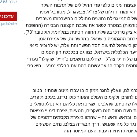
של
שכר
צימת עיניים כלפי פרי ההילולים של תרבות השקר
יומות וחדלונו של צה"ל, צבא גדול, מסורבל ועתיר
עדכוני
של לוחמי גרילה נחושים מחוללים בהיערכותו משברים
gadaSite
קודמות) במטרה לפאר את שכבת הקצונה הבכירה (ההופכת
את כישלונותיה להישגים – לדוגמא, אלוף איציק מרדכי בפשלת החווה הסינית במלחמת אוקטובר 73′),
חב ההגמוניה בישראל. בהקשר זה, של אמירת אמן
ן בישראל לתיעוב חסר הפשר והתועלת, יש להזכיר כי אין
יעה הכלכלית בישראל, כמו גם בכלכלת הון הסמים
ל חיילי צה"ל – שחלקם נחשפים כ"חיילי שוקולד" נעדרי
הסמים בקרב הנוער עשתה בהם את הבלתי נמנע – היא פרי
רמילנו, ונאלץ להגר ממקום בו עברו מיטב שנותינו בטוב
חורבן ולקימום העולם והאזור כולו נגדנו, בעקבות פרע,
לו שהסיתו, שהלבינו, שגייסו את כליהם האינטלקטואליים
את העם הטוב הזה בשקרים, הטעיות, יצירת דימויי מציאות
ים. ובראש וראשונה – שהתוו ביצירת מקסמים דמוניים של
נגד כל מה שאנושי, דרך הבגידה בצלם, נתיב הפשעים
קיומית היחידה עבור העם המיוסר הזה.