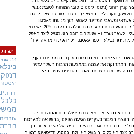
רת השקר והפשעים נגד האנושות קיימים גם כלפי נתיניו
 קניין רוחני (ניכוס וליסטום טובי המוחות לטובת אנשי
-העושק, הקרטליזם המשקי (בחסות רטוריקה של כלכלת
שוק חופשי) וההזרמה האקסקלוסיבית של אשראי ומשאבי המדינה לאנשיו תוך מניעתו מ-80%
מהפונים להלוואה בבנקים, הפשיעה הכלכלית והשחיתות המערכתית; וכלה בהרעבת 20% מאזרחיו,
ליון לשאר אזרחיו – שאת רוב רובם הוא מטיל ל"צד האפל
ימות יתר (בילעין, כפר קאסם, דיכוי הפגנות מחאה ועוד).
תגיות
בשת ומתעצמת בבחינת תצורת איון רבת ממדים והיקף,
J14
אובמה
שות, המתחזקת את עצמה באמצעות תרבות השקר עתיר
בינלאו
רת הישרדות בתצורתה זאת – באופנים עתירי פגע
דמוקר
היסטורי
ימ
יהדות
כלכלה
ממשל
צוברת תאוצת-עוועים מערכה מניפולטיבית ומתועבת. יש
עובדים
ה והונאת הציבור בשקרים הגיעה הפעם (בהשוואה למערכות
חברתי
למטרת רתימת וגרירת הציבור בישראל לגיבוי עיוור, הן
ב מצד האוכלוסייה בשל האיוולת. בנוסף, הדיסאינפורמציה