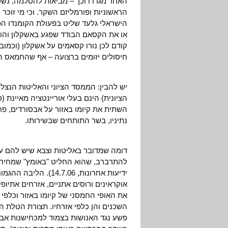
האחר מגדרו וכך – מביאות להסלמה, נש
הישראלי גלעד שליט בפעולת הקומנדו הפ
או את הקסאם הבודד שפגע באשקלון והוצ
קודם לכן נורו קסאמים על אשקלון (וכמוב
חיסולים יזומים ברצועה – אף שהחמאס ה
יש להבין: הממסד הציוני והאליטות הנצלני
השתית את קיומו באזור על אבסורדים, פרו
נתיניו, בשר התותחים שבשירותו.
דומה שמדובר באליטות וצבא שיש להם עם 
להתרברב, שהוא החליט "באומץ" שמחיר ה
ידיעות אחרונות, 7.06
אוקראינים ורוסים אתניים, אזרחים אתיופי
את האופי החמסני של קיומו באזור וכלפי אז
השכנים והן כלפי אזרחיו. תצורת הטלת 
פשע נגד האנושות בצמוד למכחישנות אבס