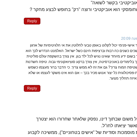
וביקטיבי בקשר לשואה"
ומסקי הוא אוביקטיבי ורוצה "רק" בחופש לבצע מחקר ?
Reply
אישי-פנימי יכול לקלוט באופן טבעי לחלוטין את אי הלגיטימיות של ארגון
ים כשנים כה רבות וברציפות הינם כשל ישראל. האלמנט הנדרש לכך הוא
ך בשום ידע מיוחד שאינו נגיש לכל ילד בגן. אין צורך בהשקפת עולם פוליטית
ך בלימודים באוניברסיטה, אין צורך ברקע סוציואקונימי גבוה. טיפה חשדנות
טיפת המוח צריך? גם את זה לא ממש צריך. כי הדבר ברור מעצמו כשמש
ת-פסיכולוגית כל יצור אנוש מכיר בכך – אם הוא אינו משקר לעצמו או שלא
יזה תהליך מצער.
Reply
אל משום שבתוך דינו, נפסק שלאחר שחרורו הוא יצטרך
שר יציאתו לחו"ל.
ת מוסמכות וסודיות של "אישים בטחוניים"), ממשיכה לקבוע