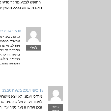
"החופש לבצע מחקר מדעי א
האם מישהוא בכלל מאמין שח
18 ביוני 2014 בשעה 20:09
כל אדם בעל יושר 
שמעלליו המתמשכ
מוח ולב. אין צור
לעלי
מפותחת. אין צור
בריאה להדיפת ש
בצהריים. ביולוגי
הושחתה נפשו בא
18 ביוני 2014 בשעה 13:20
מרדכי וענונו לא יוצא מישר
לעבור ועדה של שופטים שתא
צפור
ובכן ועדה זו (על סמך עדויו