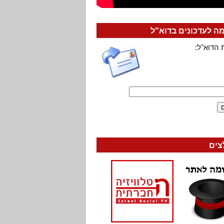
 לעדכונים בדוא"ל
 הדוא"ל:
צים