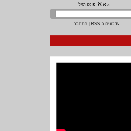
א
א
פונט רגיל
א
עדכונים ב-RSS
|
התחבר