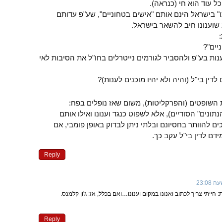
ל עוד הוא חי (כנראה).
" בישראל הינם אותם "אישים בטחוניים", שע"פ עדותם
שוענונו חיב להשאר בישראל.
ענות בע"פ ולהסביר לגורמים נייטרלים בחו"ל את הסיבות לאי
השופטים (והפרקליטות), משום שאז נופלים בפח:
תונים" הסודיים), אלא לשפוט כנגד וענונו ואילו אותם
ם להוותר בחסיונם ובלתי ניתן לבדוק באופן פומבי, אם
ידם לדין בי"ל עקב כך.
Reply
הייתי צריך לכתוב ואנונו במקום וענונו…ואם בכלל, אז: ג'ון קלמנס.
Reply