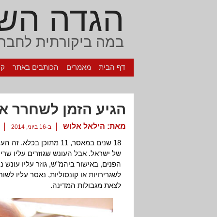
הגדה הש
במה ביקורתית לחברה
דף הבית
מאמרים
הכותבים באתר
קי
הגיע הזמן לשחרר את
מאת:
הילאל אלוש
ב-16 ביוני, 2014
18 שנים במאסר, 11 מתוכן
של ישראל. אבל העונש שגוזרים עליו שרי
הפנים, באישור ביהמ"ש, גוזר עליו עונש 
לשגרירויות או קונסוליות, נאסר עליו לשו
לצאת מגבולות המדינה.