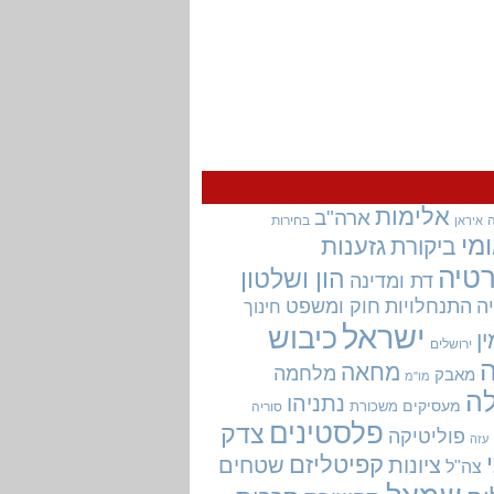
אלימות
ארה"ב
בחירות
איראן
מי
גזענות
ביקורת
טיה
הון ושלטון
דת ומדינה
ה
התנחלויות
חוק ומשפט
חינוך
ישראל
כיבוש
ין
ירושלים
מחאה
מלחמה
מאבק
מו"מ
ה
נתניהו
מעסיקים
משכורת
סוריה
פלסטינים
צדק
פוליטיקה
עזה
קפיטליזם
ציונות
שטחים
צה"ל