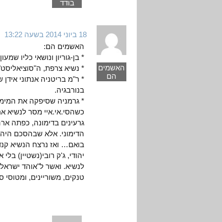
בודד
18 ביוני 2014 בשעה 13:22
האשמים הם:
* בן-גוריון ונושאי כליו שמעו
האשמים
* נשיא צרפת, ה"סוציאליסט"
הם
* ר"מ בריטניה אנתוני אידן
בנורבגיה.
* גרמניה שסיפקה את המימון
כשהסי.אי.איי מסר לנשיא אר
גרעינים בדימונה, כפתה אר
הדימוני. אלא שבהסכם היה 
בואם… ואז נרצח הנשיא קנדי
יהודי, ג'ק רובי(נשטיין) בלי א
לנשיא. ואשר ל"אוהד ישראל" 
טנקים, משוריינים, ומטוסי ס