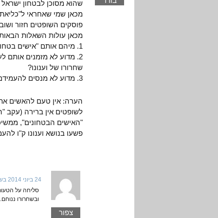
בודד
שהוא מסוכן לבטחון ישראל כ
מכאן שמי שאחראי ל"כליאתו
פוסקים השופטים חזור ושוב 
מכאן עולות השאלות הבאות:
1. מיהם אותם "אישים בטחוניים"?
2. מדוע לא מזמנים אותם ל
שחרורו של וענונו?
3. מדוע לא מנסים להעמידם לדין בי"ל (והיה ולא יהיו מוכנים לענות)?
הערה: אין טעם להאשים את 
לשופטים אין ברירה (עקב "הנ
"האישים הבטחונים", ממשיכי
פשעו בנושא וענונו ק"ו להעמ
24 ביוני 2014 בשעה 23:08
סליחה על הטעות: 
ובשחרורו ננוחם.
צפור