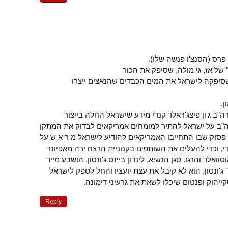
ן פרס (הסנצ'ו פנשה שלו).
 של אז, גי מולה, שסיפק את הכור
 שסיפקה לישראל את המים הכבדים שהנאצים ייצרו
.
ה"ב ג'ון פיצג'ראלד קנדי מידע שישראל החלה בייצור
ה"ב על ישראל להתיר למומחים אמריקאים לבדוק את המתקן
פסוק שבו התחייבו האמריקאים להודיע לישראל מ ר א ש על
, וכדי להעלים את השותפים בקנוניית הרצח ירה מאפיונר
וסוואלד והרגו. סגן הנשיא, לינדון ביינס ג'ונסון, הושבע מייד
ג'ונסון, הוא לא קיבל את עצת יועציו והחל לספק לישראל
קייהוק ופנטום שיכלו לשאת את גרעיני דימונה.
Reply