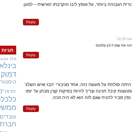
רית הגבוהה ביותר, על אומץ ליבו והקרבתו האישית – למען
Reply
ינה את שמו ל-ג'ון קלמנס
תגיות
Reply
J14
אובמה
בינלאו
דמוקר
היסטורי
יתה סולחת על מעשה כזה. אחד מגיבורי 'הבז ואיש השלג'
ימ
ועצות קיבל חנינה וצריך להיות בפיקוח קצין מבחן עד יומו
יהדות
וסין סביר להניח שגם לזה הוא לא היה זוכה.
כלכלה
ממשל
Reply
עובדים
חברתי