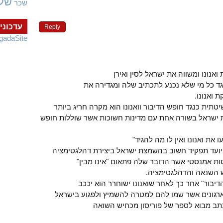
של
שכר
עדכוני
Reply
gadaSite
אנונו ומשווה את ישראל לסין ואירן
גד כל מי שלא נכנע לתכתיב שלה ומגדירה את
ואנונו.
טתית כנגד חופש הדיבור וואנונו הוא מקרה חריג ביותר
 ישראל בשורה אחת עם מדינות חשוכות אשר שוללות חופש
את ואנונו ואין לו מה להגיד"
 מיועד תפקיד חשוב בהשמצת ישראל ביצירת דהלגטימציה
ת אמנסטי אשר הדובר שלה פתאום "אינו מבין"
 השנאה והדהלגטימציה.
יבור" אחר כך לאחר שואנונו ישוחרר הוא יככב
גונים אשר שמו להם למטרה להשמיץ ולפגוע בישראל
תב מבוא לספר של פוריסון מכחיש השואה