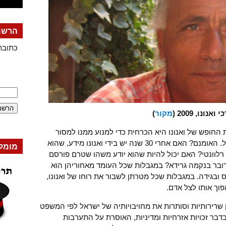
הרשמה
כתובת
ואנונו, 2009 (
מקור
)
 החופש של ואנונו היא הכרחית כדי למנוע ממנו למסור
סודות נוספים על תכנית הגרעין של ישראל. האומנם? האם אחרי 30 שנה יש בידי ואנונו מידע, שהוא
מומל
 רלוונטי? האם יכול להיות שהוא יודע משהו שטרם פורסם
דובר בנקמה גרידא? במגבלות שכל העומד מאחוריהן הוא
בגידה. במגבלות שכל מטרתן לשבור את רוחו של ואנונו,
וך אותו לצל אדם.
שרירותיות וסותרות את מחויבויותיה של ישראל לפי המשפט
דבר זכויות אזרחיות ומדיניות, האוסרת על התערבות