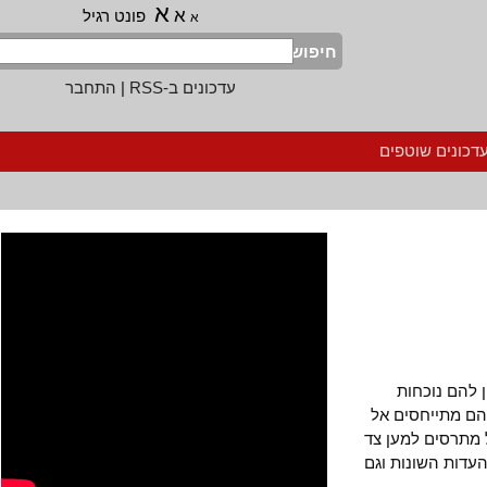
א
א
פונט רגיל
א
חיפוש
עדכונים ב-RSS
|
התחבר
נים שוטפים
הם נוכחות
מתייחסים אל
רסים למען צד
ות השונות וגם