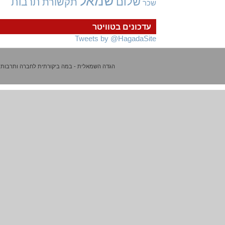
שמאל
שלום
תרבות
תקשורת
שכר
עדכונים בטוויטר
Tweets by @HagadaSite
הגדה השמאלית - במה ביקורתית לחברה ותרבות