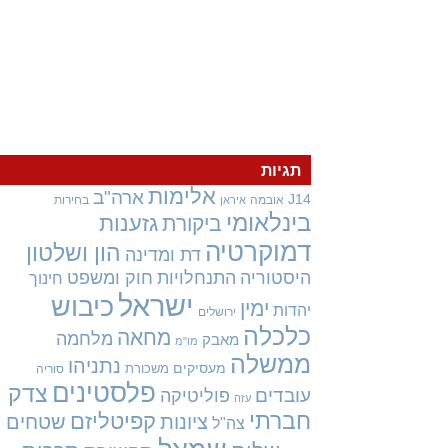
תגיות
אלימות
ארה"ב
J14
אובמה
בחירות
איראן
בינלאומי
גזענות
ביקורת
דמוקרטיה
הון ושלטון
דת ומדינה
היסטוריה
התנחלויות
חוק ומשפט
חינוך
ישראל
כיבוש
ימין
יהדות
ירושלים
כלכלה
מחאה
מלחמה
מאבק
מו"מ
ממשלה
נתניהו
מעסיקים
משכורת
סוריה
פלסטינים
צדק
עובדים
פוליטיקה
עזה
חברתי
קפיטליזם
ציונות
שטחים
צה"ל