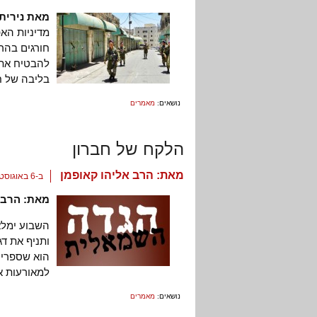
מאת נירית
מדיניות הא
חורגים בהר
בליבה של ח
נושאים:
מאמרים
הלקח של חברון
מאת:
הרב אליהו קאופמן
ב-6 באוגוסט, 2012
מאת: הרב 
ותניף את דג
הוא שספרי 
למאורעות א
נושאים:
מאמרים