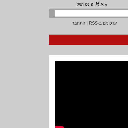
א
א
פונט רגיל
א
עדכונים ב-RSS
|
התחבר