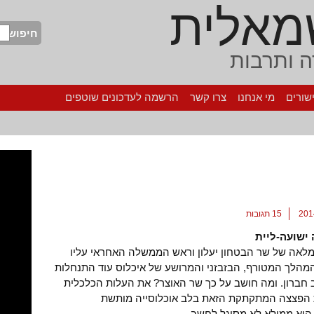
מאלית
חיפוש
 ותרבות
שורים
מי אנחנו
צרו קשר
הרשמה לעדכונים שוטפים
15 תגובות
ישועה-ליית
לאה של שר הבטחון יעלון וראש הממשלה האחראי עליו
מהלך המטורף, הבזבזני והמרושע של איכלוס עוד התנחלות
ב חברון. ומה חושב על כך שר האוצר? את העלות הכלכלית
 הפצצה המתקתקת הזאת בלב אוכלוסייה מותשת
וא ממילא לא מסוגל לחשב