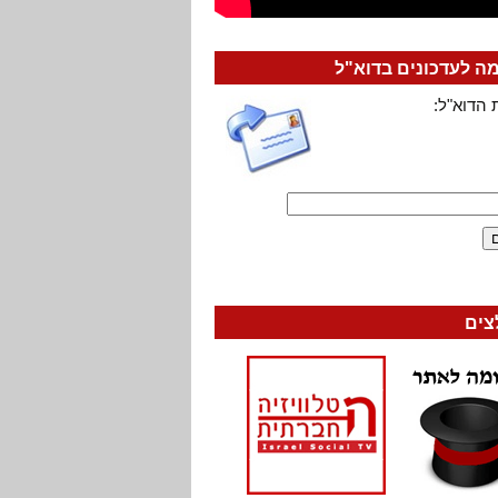
 לעדכונים בדוא"ל
 הדוא"ל:
צים