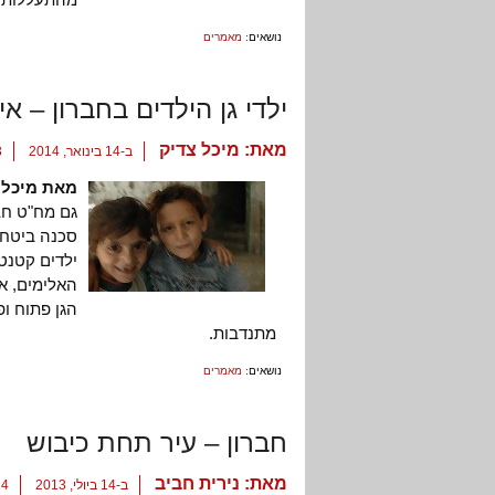
נושאים:
מאמרים
ילדי גן הילדים בחברון – אי
מאת:
מיכל צדיק
ב-14 בינואר, 2014
3 ת
מאת מיכל 
גם מח"ט חבר
סכנה ביטחונ
ילדים קטנט
האלימים, אב
הגן פתוח ופ
מתנדבות.
נושאים:
מאמרים
חברון – עיר תחת כיבוש
מאת:
נירית חביב
ב-14 ביולי, 2013
14 תגו