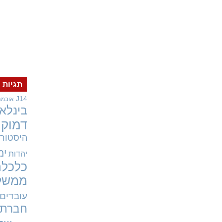
תגיות
J14
אובמה
בינלאו
דמוקר
היסטורי
ימ
יהדות
כלכלה
ממשל
עובדים
חברתי