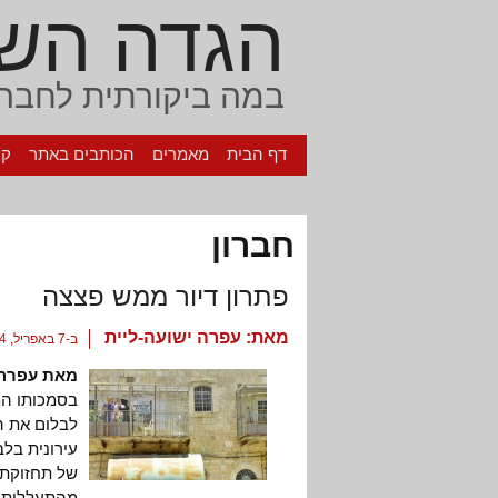
הגדה הש
במה ביקורתית לחברה
דף הבית
מאמרים
הכותבים באתר
קי
חברון
פתרון דיור ממש פצצה
מאת:
עפרה ישועה-ליית
ב-7 באפריל, 2014
מאת עפרה 
בסמכותו המ
לבלום את ה
עירונית בל
של תחזוקת
מהתעללות ה