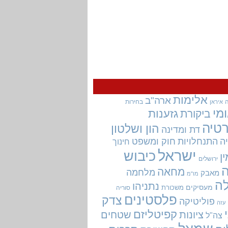
אלימות
ארה"ב
בחירות
איראן
מי
גזענות
ביקורת
טיה
הון ושלטון
דת ומדינה
ה
התנחלויות
חוק ומשפט
חינוך
ישראל
כיבוש
ין
ירושלים
מחאה
מלחמה
מאבק
מו"מ
ה
נתניהו
מעסיקים
משכורת
סוריה
פלסטינים
צדק
פוליטיקה
עזה
קפיטליזם
ציונות
שטחים
צה"ל