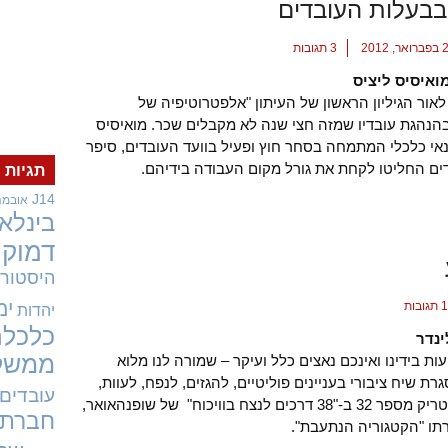
 בבעלות העובדים
3 תגובות
מואיסיס ליציס
אור הגיליון הראשון של העיתון "אלפטרוטיפיה של
בהנהגת עובדיו שמזה חצי שנה לא מקבלים שכר. מואיסיס
נאי כלכלי המתמחה בסחר חוץ ופעיל בוועד העובדים, סיפר
ים החליטו לקחת את גורל מקום העבודה בידיהם.
תגיות
J14
אובמה
בינלאו
דמוקר
היסטורי
ימ
ובות
יהדות
כלכלה
ינדר
ממשל
ות בידינו ואינכם נאצים כלל ועיקר – שמורה לנו מלוא
רת שיח ציבורי בעניינים פוליטיים, להגזים, לנפח, לעוות,
עובדים
ולאמץ את טריק מספר 32 ב-"38 דרכים לנצח בוויכוח" של שופנהאואר,
חברתי
תו "הקטגוריה הנתעבת".