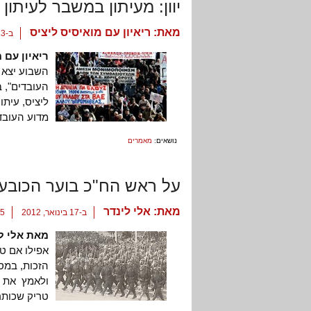
יוון: מעיתון במשבר לעיתון
מאת:
ריאיון עם מואיסיס ליציס
ב-23 בפברואר, 2012
ריאיון עם 
השבוע יצא ל
העובדים", 
ליציס, עיתו
מדוע העובד
נושאים:
מאמרים
על ראש הח"כ בוער הכובע
מאת:
אלי לינדר
ב-17 בינואר, 2012
15 תג
מאת אלי ל
אפילו אם טע
הזכות, במסג
טריק שכותר