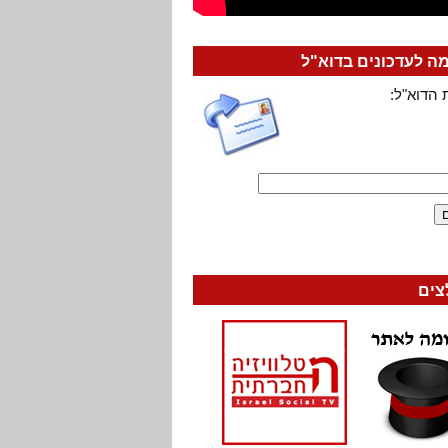
 לעדכונים בדוא"ל
 הדוא"ל:
צים