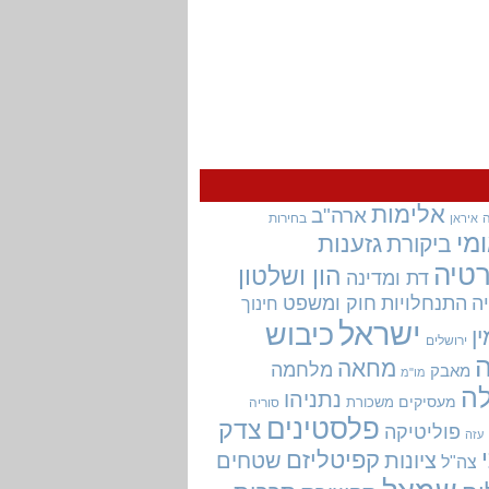
אלימות
ארה"ב
בחירות
איראן
מי
גזענות
ביקורת
טיה
הון ושלטון
דת ומדינה
ה
התנחלויות
חוק ומשפט
חינוך
ישראל
כיבוש
ין
ירושלים
מחאה
מלחמה
מאבק
מו"מ
ה
נתניהו
מעסיקים
משכורת
סוריה
פלסטינים
צדק
פוליטיקה
עזה
קפיטליזם
ציונות
שטחים
צה"ל