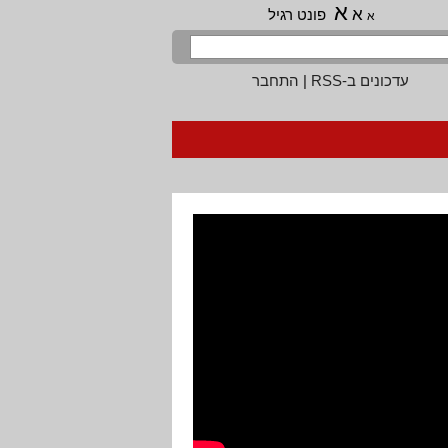
א
א
פונט רגיל
א
עדכונים ב-RSS
|
התחבר