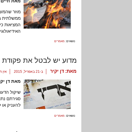
מאת חיים 
מוזר שהמשט
ממשלתית בוט
המציאות כיו
האידיאולוגי
נושאים:
מאמרים
מדוע יש לבטל את פקודת ה
מאת:
דן יקיר
ב-21 באפריל, 2015
אין ת
מאת דן יקי
שיקול הדעת
סגירתם נתו
להעניק או ל
נושאים:
מאמרים