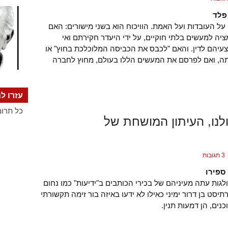
פלד
ו על העובדות ועל האמת. הוויכוח הוא בשני מישורים: האם
יה למעשים בלתי חוקיים, על ידי היעדר חקירתם ואי
יהם לדין. והאם "לכבס את הכביסה המלוכלכת בחוץ" או
ה, ואם לפרסם את המעשים הללו בעולם, מחוץ לחברה
עזרו לנ
כל תרומ
לנו, העיתון המושחת של
3 תגובות
ספירו
גות עתה מעיניהם של בכירי הכותבים ב"ידיעות" כמו נחום
יסט בן דרור ימיני כאילו לא ידעו באיזה בור זימה תקשורתי
נים, הן דמעות תנין.