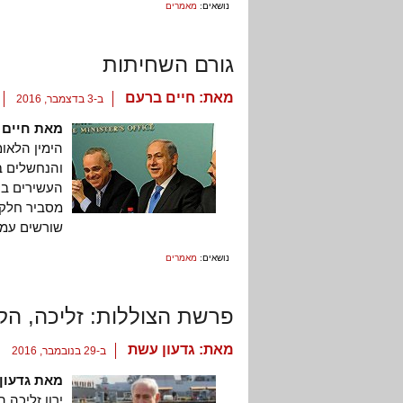
נושאים:
מאמרים
גורם השחיתות
מאת:
חיים ברעם
ב-3 בדצמבר, 2016
מאת חיים 
הימין הלאו
והנחשלים ב
העשירים בק
מסביר חלקי
שורשים עמו
נושאים:
מאמרים
פרשת הצוללות: זליכה, הק
מאת:
גדעון עשת
ב-29 בנובמבר, 2016
מאת גדעון
ירון זליכה 