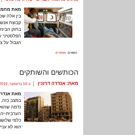
מאת מחמוד
בין אלה שס
קבוצת אנשי
בחוק הבינלא
הגבול על צו
נושאים:
מאמרים
הכותשים והשותקים
מאת:
אנדרה דרזנין
ב-10 בדצמבר, 2016
מאת אנדרה 
במצב כזה, א
נדמה שהוא 
הערבית-יהוד
כלפי שלושת
הוא לא עניי