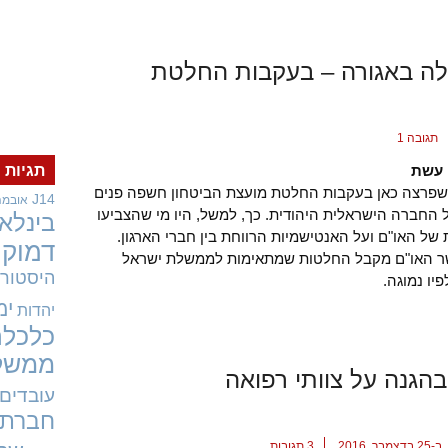
כלה באגורה – בעקבות החלטת
תגובה 1
 עשת
תגיות
פרצה כאן בעקבות החלטת מועצת הביטחון חשפה פנים
J14
אובמה
ל החברה הישראלית היהודית. כך, למשל, היו מי שהצביעו
בינלאו
של האו"ם ועל האנטישמיות הרווחת בין חברי הארגון.
דמוקר
שר האו"ם מקבל החלטות שמתאימות לממשלת ישראל
היסטורי
יו נמוגה.
ימ
יהדות
כלכלה
ממשל
גנה על צוותי רפואה
עובדים
חברתי
ב-25 בדצמבר, 2016
3 תגובות