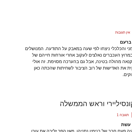
אין תגובות
ברעם
מני והכלכלי ניצחו לפי שעה במאבק על התודעה. המנושלים
מרוץ העכברים נאלצים לעקוב אחרי אורחות חייהם של
נאה מהולה בטינה, אבל גם בהערכה מסוימת. זה אולי
ת את האדישות של רוב הציבור לשחיתות שהכתה כאן
קים.
ונסיליירי וראש הממשלה
תגובה 1
 עשת
היה פעם חבר של בנימין נתניהו. מאז הפך זליכה את עורו