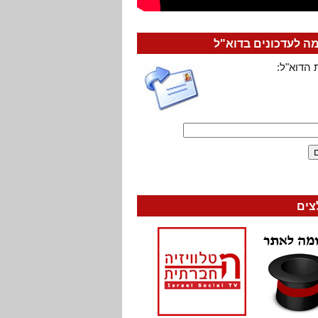
 לעדכונים בדוא"ל
 הדוא"ל:
צים