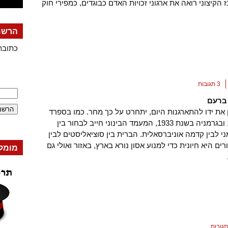
 הקיצוני רואה את ארגוני זכויות האדם כבוגדים, כמפירי חוק
הרשמה
כתובת
3 תגובות
ברעם
 את ידו להתארגנות היום, יתחרט על כך מחר. כמו בספרד
בשנת 1936 ובגרמניה בשנת 1933, המעמד הבינוני חייב לבחור בין
י לבין קִדמה אוניברסאלית. הברית בין סוציאליסטים לבין
רים היא חיונית כדי למנוע אסון נורא בארץ, באזור ואולי גם
מומל