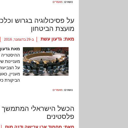
נושאים:
מאמרים
על פסיכולוגיה בגרוש וכל
מועצת הביטחון
מאת:
גדעון עשת
ב-29 בדצמבר, 2016
מאת גדעון
ההיסטריה ש
מעניינות ש
על הצביעות 
מעניין, כא
הביקורת כלפ
נושאים:
מאמרים
הכשל הישראלי המתמשך בה
פלסטינים
מאת:
מחמוד אבו ערישה ודנה מוס