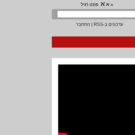
א
א
פונט רגיל
א
עדכונים ב-RSS
|
התחבר