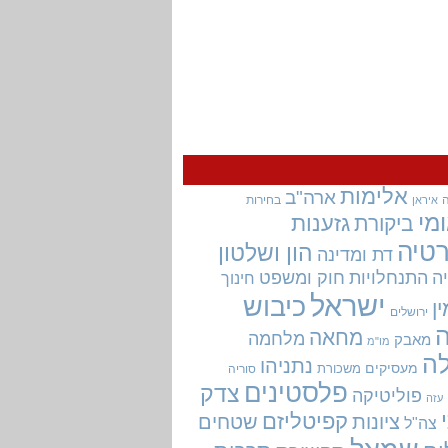
אלימות
ארה"ב
בחירות
איראן
מי
גזענות
ביקורת
טיה
הון ושלטון
דת ומדינה
ה
התנחלויות
חוק ומשפט
חינוך
ישראל
כיבוש
ין
ירושלים
מחאה
מלחמה
מאבק
מו"מ
ה
נתניהו
מעסיקים
משכורת
סוריה
פלסטינים
צדק
פוליטיקה
עזה
קפיטליזם
ציונות
שטחים
צה"ל