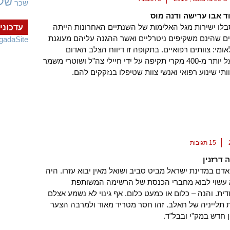
של
שכר
 אבו ערישה ודנה מוס
בלו ישירות מגל האלימות של השנתיים האחרונות הייתה
עדכוני
ם שהינם משקיפים ניטרליים ואשר ההגנה עליהם מעוגנת
gadaSite
ומי: צוותים רפואיים. בתקופה זו דיווח הצלב האדום
הפלסטיני על יותר מ-400 מקרי תקיפה על ידי חיילי צה"ל ושוטרי משמר
ותי שינוע רפואי ואנשי צוות שטיפלו בנזקקים להם.
15 תגובות
דרזנין
דם במדינת ישראל מביט סביב ושואל מאין יבוא עזרו. היה
עשוי לבוא מחברי הכנסת של הרשימה המשותפת
ית. והנה – כלום או כמעט כלום. אף גינוי לא נשמע אצלם
 תלייניה של חאלב. זהו חסר מטריד מאוד ולמרבה הצער
ן חדש במק"י ובבל"ד.