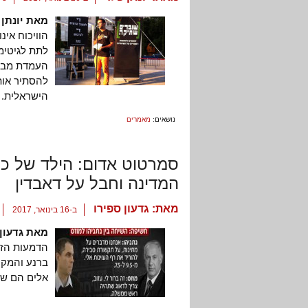
מאת יונתן 
הוויכוח אינ
לתת לגיטימצ
העמדת מבצע
להסתיר אות
הישראלית.
נושאים:
מאמרים
סמרטוט אדום: הילד של כו
המדינה וחבל על דאבדין
מאת:
גדעון ספירו
ב-16 בינואר, 2017
מאת גדעון 
הדמעות הזול
ברנע והמקרת
אלים הם שוכ